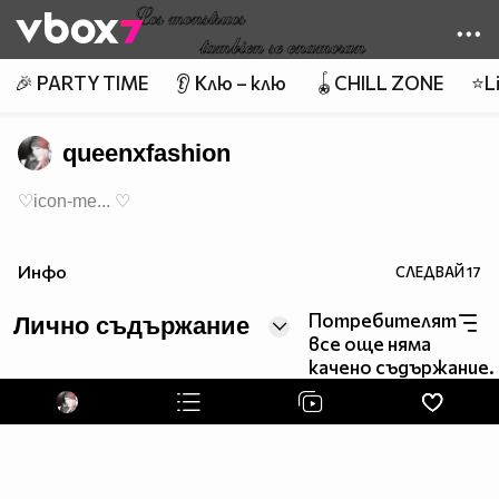
Member of
👾
🎉 PARTY TIME
👂 Клю – клю
🪀CHILL ZONE
⭐Li
queenxfashion
♡icon-me... ♡
Инфо
СЛЕДВАЙ
17
Потребителят
Лично съдържание
все още няма
качено съдържание.