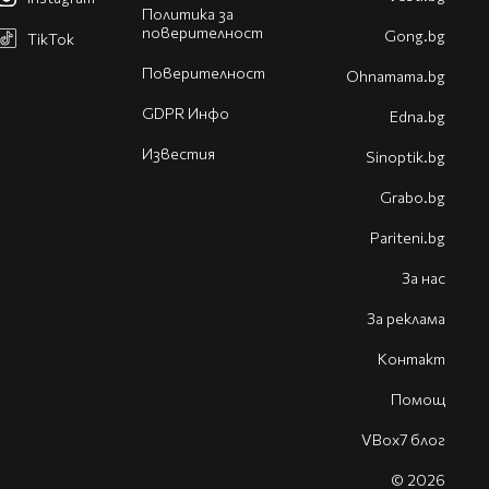
Политика за
поверителност
Gong.bg
TikTok
Поверителност
Оhnamama.bg
GDPR Инфо
Edna.bg
Известия
Sinoptik.bg
Grabo.bg
Pariteni.bg
За нас
За реклама
Контакт
Помощ
VBox7 блог
© 2026