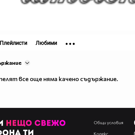
Плейлисти
Любими
ържание
елят все още няма качено съдържание.
Общи условия
Кодекс