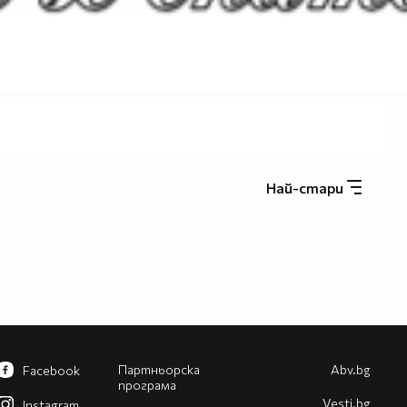
Най-стари
Партньорска
Abv.bg
Facebook
програма
Vesti.bg
Instagram