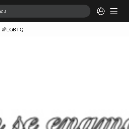
🌈LGBTQ