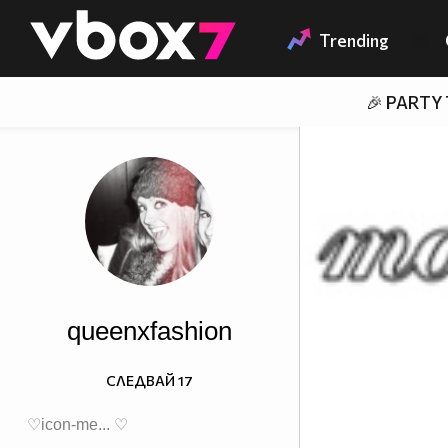
Member of
👾
Trending
🎉 PARTY
queenxfashion
СЛЕДВАЙ
17
♡icon-me... ♡