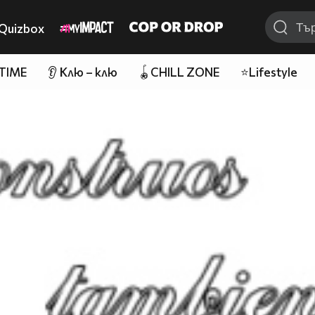
Quizbox
 TIME
👂 Клю – клю
🪀CHILL ZONE
⭐Lifestyle