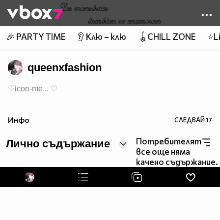
Member of
👾
🎉 PARTY TIME
👂 Клю – клю
🪀CHILL ZONE
⭐Li
queenxfashion
♡icon-me... ♡
Инфо
СЛЕДВАЙ
17
Потребителят
Лично съдържание
все още няма
качено съдържание.