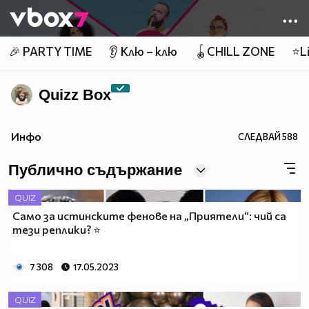
Member of
👾
🎉 PARTY TIME
👂 Клю – клю
🪀CHILL ZONE
⭐Li
Quizz Box
Инфо
СЛЕДВАЙ
588
Публично съдържание
QUIZ
Само за истинските фенове на „Приятели“: чий са
тези реплики? ⭐
7 308
17.05.2023
QUIZ