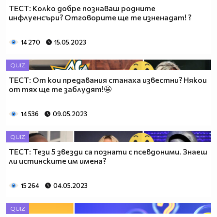
ТЕСТ: Колко добре познаваш родните
инфлуенсъри? Отговорите ще те изненадат! ?
14 270
15.05.2023
QUIZ
ТЕСТ: От кои предавания станаха известни? Някои
от тях ще те заблудят!🤩
14 536
09.05.2023
QUIZ
ТЕСТ: Тези 5 звезди са познати с псевдоними. Знаеш
ли истинските им имена?
15 264
04.05.2023
QUIZ