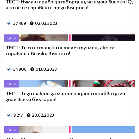
ТЕСТ: Нямаш право да твърдиш, че имаш високо IQ,
ако не се справиш с тези въпроси!
37 489
02.03.2023
QUIZ
ТЕСТ: Ти си истински интелектуалец, ако се
справиш с всички въпроси!
54 900
01.03.2023
QUIZ
ТЕСТ: Тези факти за мартеницата трябва да ги
знае всеки българин!
9 217
28.02.2023
QUIZ