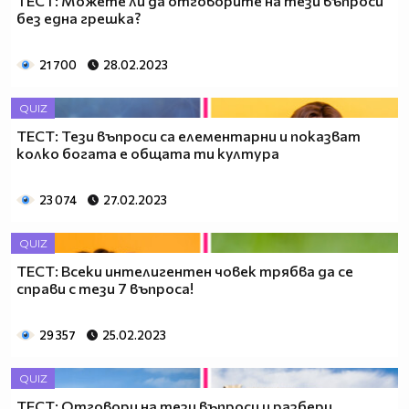
ТЕСТ: Можете ли да отговорите на тези въпроси
без една грешка?
21 700
28.02.2023
QUIZ
ТЕСТ: Тези въпроси са елементарни и показват
колко богата е общата ти култура
23 074
27.02.2023
QUIZ
ТЕСТ: Всеки интелигентен човек трябва да се
справи с тези 7 въпроса!
29 357
25.02.2023
QUIZ
ТЕСТ: Отговори на тези въпроси и разбери