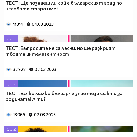
ТЕСТ: Ще познаеш ли кой е българският град по
неговото старо име?
11 314
04.03.2023
QUIZ
ТЕСТ: Въпросите не са лесни, но ще разкрият
твоята интелигентност
32 928
02.03.2023
QUIZ
ТЕСТ: Всяко малко българче знае тези факти за
родината! А ти?
13 069
02.03.2023
QUIZ