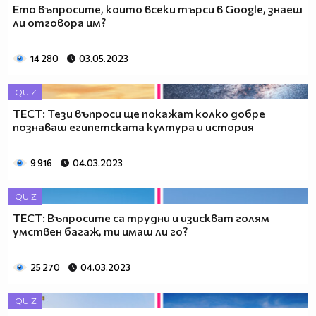
Ето въпросите, които всеки търси в Google, знаеш
ли отговора им?
14 280
03.05.2023
QUIZ
ТЕСТ: Тези въпроси ще покажат колко добре
познаваш египетската култура и история
9 916
04.03.2023
QUIZ
ТЕСТ: Въпросите са трудни и изискват голям
умствен багаж, ти имаш ли го?
25 270
04.03.2023
QUIZ