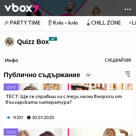
Member of
👾
🎉 PARTY TIME
👂 Клю – клю
🪀CHILL ZONE
⭐Li
Quizz Box
Инфо
СЛЕДВАЙ
588
Публично съдържание
QUIZ
ТЕСТ: Ще се справиш ли с тези лесни въпроси от
българската литература?
11 337
30.07.2020
QUIZ