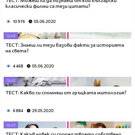
ТЕСТ: Можеш ли да познаеш от кои български
класически филми са тези цитати?
10 976
05.06.2020
QUIZ
ТЕСТ: Знаеш ли тези базови факти за историята
на света?
4 468
05.06.2020
QUIZ
ТЕСТ: Какво си спомняш от гръцката митология?
6 884
29.05.2020
QUIZ
ТЕСТ: Какъв човек си според твоето собствено