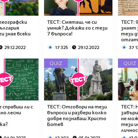
 географски
ТЕСТ: Смяташ, че си
ТЕСТ: 
България
умник? Докажи го с тези
знаят 
ги знае всеки
7 въпроса!
тези д
отгат
29.12.2022
17 325
29.12.2022
37 1
QUIZ
QUIZ
е справиш ли с
ТЕСТ: Отговори на тези
ТЕСТ: 
но лесни
въпроси и разбери колко
завърш
добре познаваш Христо
не мож
ка?
Ботев
тези и
личнос
04.01.2023
12 707
05.01.2023
13 0