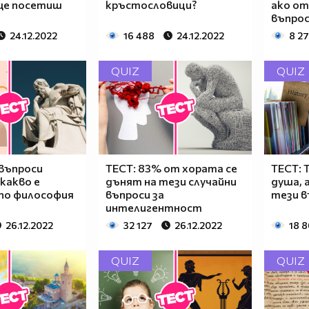
 ще посетиш
кръстословици?
ако от
въпрос
24.12.2022
16 488
24.12.2022
8 2
QUIZ
QUIZ
 въпроси
ТЕСТ: 83% от хората се
ТЕСТ: 
какво е
дънят на тези случайни
душа, 
 по философия
въпроси за
тези в
интелигентност
26.12.2022
32 127
26.12.2022
18 
QUIZ
QUIZ