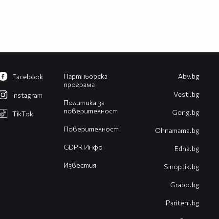
Партньорска
Abv.bg
Facebook
програма
Vesti.bg
Instagram
Политика за
поверителност
Gong.bg
TikTok
Поверителност
Оhnamama.bg
GDPR Инфо
Edna.bg
Известия
Sinoptik.bg
Grabo.bg
Pariteni.bg