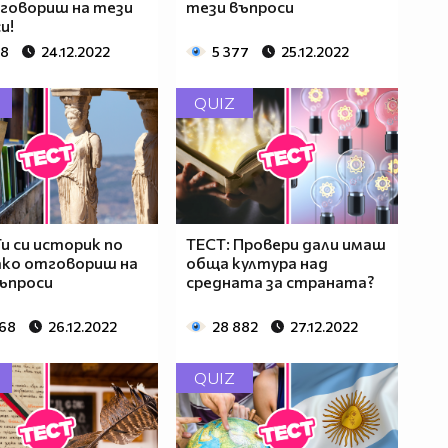
говориш на тези
тези въпроси
и!
78
24.12.2022
5 377
25.12.2022
QUIZ
Ти си историк по
ТЕСТ: Провери дали имаш
ако отговориш на
обща култура над
ъпроси
средната за страната?
868
26.12.2022
28 882
27.12.2022
QUIZ