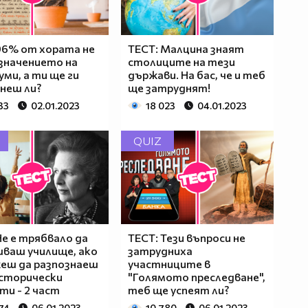
96% от хората не
ТЕСТ: Малцина знаят
значението на
столиците на тези
уми, а ти ще ги
държави. На бас, че и теб
неш ли?
ще затруднят!
33
02.01.2023
18 023
04.01.2023
QUIZ
Не е трябвало да
ТЕСТ: Тези въпроси не
ваш училище, ако
затрудниха
еш да разпознаеш
участниците в
сторически
"Голямото преследване",
ти - 2 част
теб ще успеят ли?
74
06.01.2023
10 780
06.01.2023