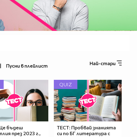
Най-стари
|
Пусни в плейлист
QUIZ
 Ще бъдеш
ТЕСТ: Пробвай знанията
лия през 2023 г.,
си по БГ литература с