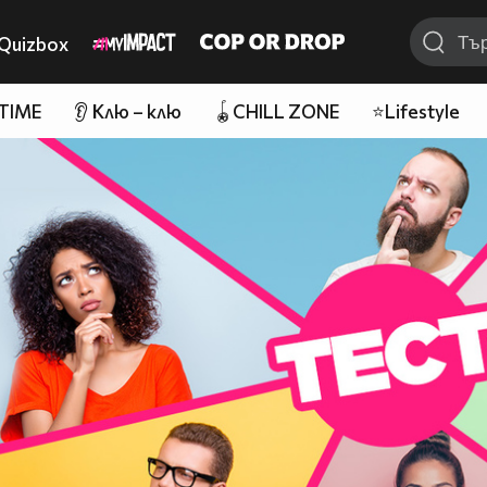
Quizbox
 TIME
👂 Клю – клю
🪀CHILL ZONE
⭐Lifestyle