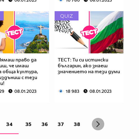
QUIZ
Нямаш право да
ТЕСТ: Ти си истински
иш, че имаш
българин, ако знаеш
 обща култура,
значението на тези думи
 издъниш с тези
и!
29
08.01.2023
18 983
08.01.2023
34
35
36
37
38