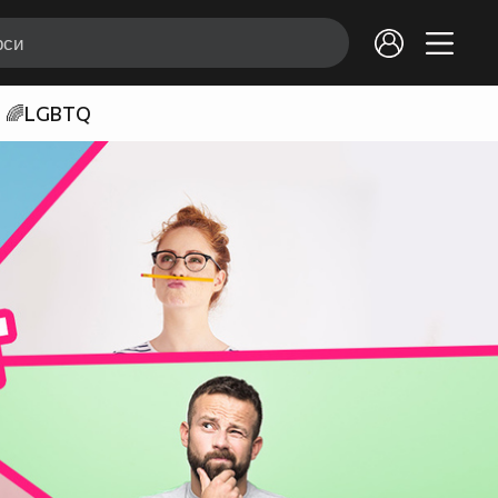
🌈LGBTQ