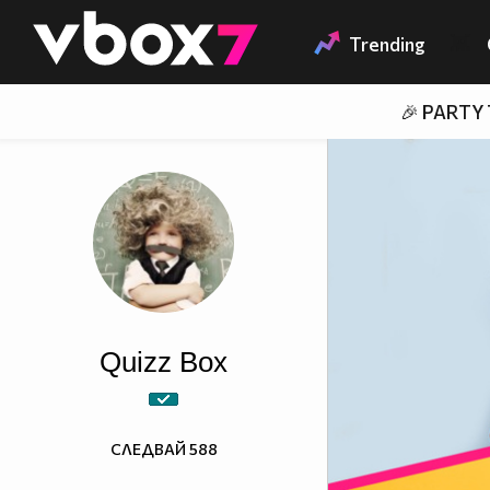
Member of
👾
Trending
🎉 PARTY
Quizz Box
СЛЕДВАЙ
588