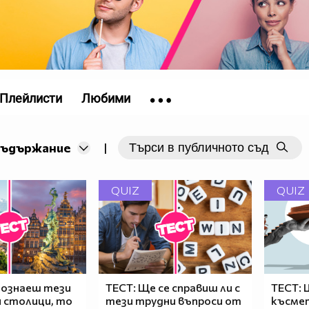
Плейлисти
Любими
съдържание
|
QUIZ
QUIZ
познаеш тези
ТЕСТ: Ще се справиш ли с
ТЕСТ:
 столици, то
тези трудни въпроси от
късмет