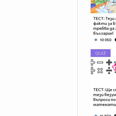
ТЕСТ: Тези
факти за 
трябва да 
българин!
10 050
QUIZ
ТЕСТ: Ще с
тези безум
въпроси по
математи
11 707