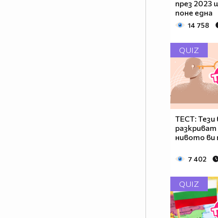
през 2023
поне една
14 758
QUIZ
ТЕСТ: Тези
разкриват 
нивото ви
7 402
QUIZ