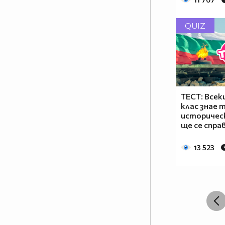
QUIZ
ТЕСТ: Всеки
клас знае 
историческ
ще се спра
13 523