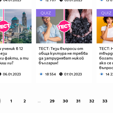
QUIZ
QUIZ
 ученик в 12
ТЕСТ: Тези въпроси от
ТЕСТ: 
тези
обща култура не трябва
твърд
и факти, а ти
да затрудняват никой
богата
виш ли?
българин!
ако се
въпрос
06.01.2023
18 554
07.01.2023
14 2
1
2
...
29
30
31
32
33