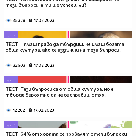
тези въпроси, а ти ще успееш ли?
45 328
17.02.2023
QUIZ
ТЕСТ: Нямаш право да твърдиш, че имаш богата
обща култура, ако се издъниш на тези въпроси!
32 503
17.02.2023
QUIZ
ТЕСТ: Тези въпроси са от обща култура, но е
твърде вероятно да не се справиш с тях!
12 262
17.02.2023
QUIZ
ТЕСТ: 64% от хората се провалят с тези въпроси