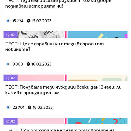
ТЕСТ: Тези въпроси ще разкрият колко добре
познаваш историята ни!
15 774
15.02.2023
QUIZ
ТЕСТ: Ще се справиш ли с тези въпроси от
новините?
9 800
16.02.2023
QUIZ
ТЕСТ: Ползваме тези чуждици всеки ден! Знаеш ли
какъв е произходът им
22 701
16.02.2023
QUIZ
ТЕСТ: 75% от хората не знаят отговорите на