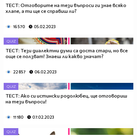
ТЕСТ: Отговорите на тези въпроси ги знае всяко
хлапе, а ти ще се справиш ли?
16 570
05.02.2023
QUIZ
ТЕСТ: Тези диалектни думи са доста стари, но все
още се ползват! Знаеш ли какво значат?
22 857
06.02.2023
QUIZ
ТЕСТ: Ако си истински родолюбец, ще отговориш
на тези въпроси!
11 180
07.02.2023
QUIZ