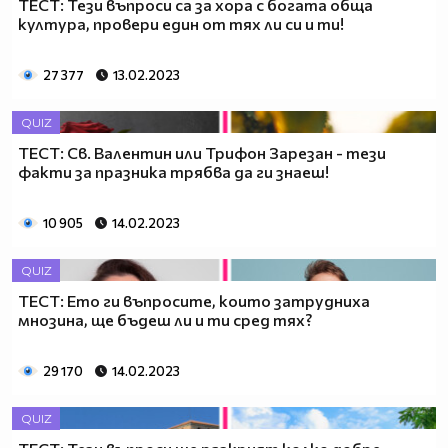
ТЕСТ: Тези въпроси са за хора с богата обща
култура, провери един от тях ли си и ти!
27 377
13.02.2023
QUIZ
ТЕСТ: Св. Валентин или Трифон Зарезан - тези
факти за празника трябва да ги знаеш!
10 905
14.02.2023
QUIZ
ТЕСТ: Ето ги въпросите, които затрудниха
мнозина, ще бъдеш ли и ти сред тях?
29 170
14.02.2023
QUIZ