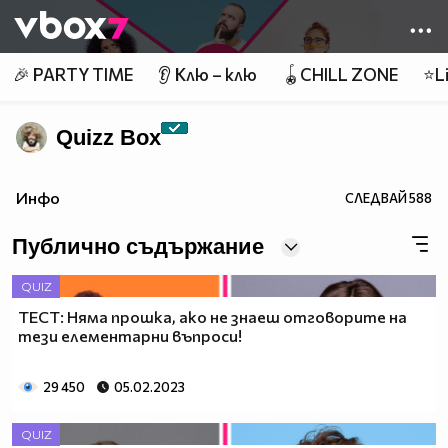
Member of
👾
🎉 PARTY TIME
👂 Клю – клю
🪀CHILL ZONE
⭐Li
Quizz Box
Инфо
СЛЕДВАЙ
588
Публично съдържание
QUIZ
ТЕСТ: Няма прошка, ако не знаеш отговорите на
тези елементарни въпроси!
29 450
05.02.2023
QUIZ