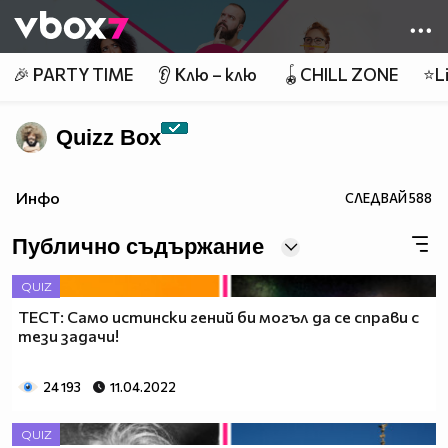
Member of
👾
🎉 PARTY TIME
👂 Клю – клю
🪀CHILL ZONE
⭐Li
Quizz Box
Инфо
СЛЕДВАЙ
588
Публично съдържание
QUIZ
ТЕСТ: Само истински гений би могъл да се справи с
тези задачи!
24 193
11.04.2022
QUIZ