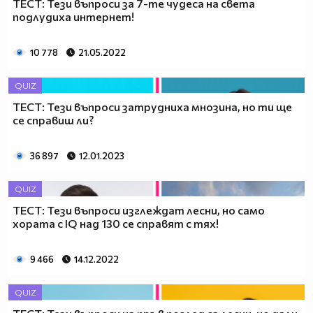
ТЕСТ: Тези въпроси за 7-те чудеса на света
подлудиха интернет!
10 778
21.05.2022
QUIZ
ТЕСТ: Тези въпроси затрудниха мнозина, но ти ще
се справиш ли?
36 897
12.01.2023
QUIZ
ТЕСТ: Тези въпроси изглеждат лесни, но само
хората с IQ над 130 се справят с тях!
9 466
14.12.2022
QUIZ