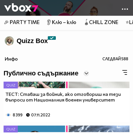
Member of
👾
🎉 PARTY TIME
👂 Клю – клю
🪀CHILL ZONE
⭐Li
Quizz Box
Инфо
СЛЕДВАЙ
588
Публично съдържание
QUIZ
ТЕСТ: Ставаш за войник, ако отговориш на тези
въпроси от Националния военен университет
8 399
07.11.2022
QUIZ