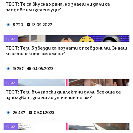
ТЕСТ: Те са вкусна храна, но знаеш ли дали са
плодове или зеленчуци?
8 720
18.09.2022
QUIZ
ТЕСТ: Тези 5 звезди са познати с псевдоними. Знаеш
ли истинските им имена?
15 257
04.05.2023
QUIZ
ТЕСТ: Тези български диалектни думи все още се
използват, знаеш ли значението им?
26 487
09.01.2023
QUIZ