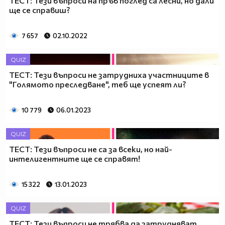
ТЕСТ: Тези въпроси на пръв поглед са лесни, но дали
ще се справиш?
7 657
02.10.2022
QUIZ
ТЕСТ: Тези въпроси не затрудниха участниците в
"Голямото преследване", теб ще успеят ли?
10 779
06.01.2023
QUIZ
ТЕСТ: Тези въпроси не са за всеки, но най-
интелигентните ще се справят!
15 322
13.01.2023
QUIZ
ТЕСТ: Тези въпроси не трябва да затрудняват