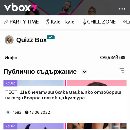
Member of
👾
🎉 PARTY TIME
👂 Клю – клю
🪀CHILL ZONE
⭐Li
Quizz Box
Инфо
СЛЕДВАЙ
588
Публично съдържание
QUIZ
ТЕСТ: Ще впечатлиш всяка мацка, ако отговориш
на тези въпроси от обща култура
4582
12.06.2022
QUIZ