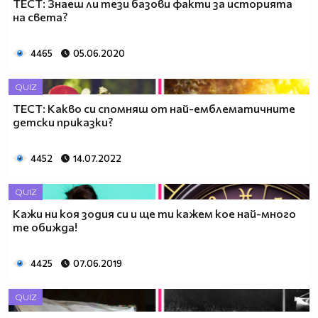
ТЕСТ: Знаеш ли тези базови факти за историята
на света?
4465
05.06.2020
QUIZ
ТЕСТ: Какво си спомняш от най-емблематичните
детски приказки?
4452
14.07.2022
QUIZ
Кажи ни коя зодия си и ще ти кажем кое най-много
те обижда!
4425
07.06.2019
QUIZ