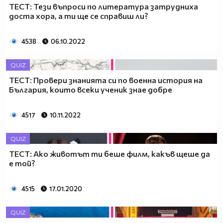
ТЕСТ: Тези въпроси по литература затрудниха
доста хора, а ти ще се справиш ли?
4538
06.10.2022
QUIZ
ТЕСТ: Провери знанията си по военна история на
България, които всеки ученик знае добре
4517
10.11.2022
QUIZ
ТЕСТ: Ако животът ти беше филм, какъв щеше да
е той?
4515
17.01.2020
QUIZ