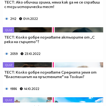
ТЕСТ: Ако обичаш грима, няма как да не се справиш
с този исторически тест!
2112
01.11.2022
QUIZ
ТЕСТ: Колко добре познавате актьорите от „С
река на сърцето“?
2059
23.10.2022
QUIZ
ТЕСТ: Колко добре познавате Средната земя от
"Властелинът на пръстените" на Толкин?
1986
14.10.2022
QUIZ