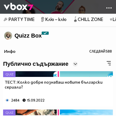
Member of
👾
🎉 PARTY TIME
👂 Клю – клю
🪀CHILL ZONE
⭐Li
Quizz Box
Инфо
СЛЕДВАЙ
588
Публично съдържание
QUIZ
ТЕСТ: Колко добре познаваш новите български
сериали?
2484
15.09.2022
QUIZ