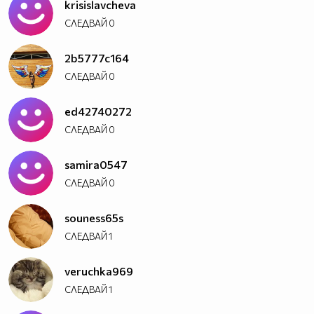
krisislavcheva
СЛЕДВАЙ
0
2b5777c164
СЛЕДВАЙ
0
ed42740272
СЛЕДВАЙ
0
samira0547
СЛЕДВАЙ
0
souness65s
СЛЕДВАЙ
1
veruchka969
СЛЕДВАЙ
1