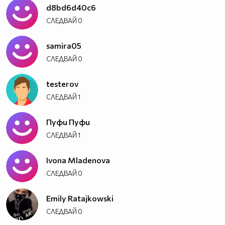
d8bd6d40c6
СЛЕДВАЙ
0
samira05
СЛЕДВАЙ
0
testerov
СЛЕДВАЙ
1
Пуфи Пуфи
СЛЕДВАЙ
1
Ivona Mladenova
СЛЕДВАЙ
0
Emily Ratajkowski
СЛЕДВАЙ
0