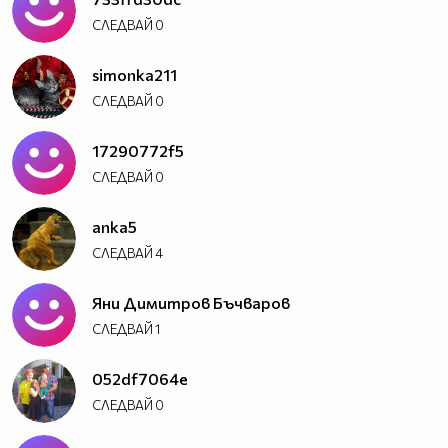
СЛЕДВАЙ
0
simonka211
СЛЕДВАЙ
0
17290772f5
СЛЕДВАЙ
0
anka5
СЛЕДВАЙ
4
Яни Димитров Бъчваров
СЛЕДВАЙ
1
052df7064e
СЛЕДВАЙ
0