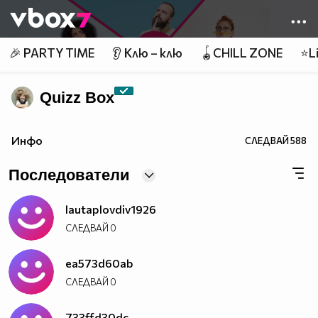
Member of
👾
🎉 PARTY TIME
👂 Клю – клю
🪀CHILL ZONE
⭐Li
Quizz Box
Инфо
СЛЕДВАЙ
588
Последователи
lautaplovdiv1926
СЛЕДВАЙ
0
ea573d60ab
СЛЕДВАЙ
0
733ffd30dc