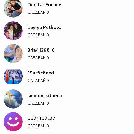
Dimitar Enchev
СЛЕДВАЙ
0
Leylya Petkova
СЛЕДВАЙ
0
34a4139816
СЛЕДВАЙ
0
19ac5c6eed
СЛЕДВАЙ
0
simeon_kitaeca
СЛЕДВАЙ
0
bb714b7c27
СЛЕДВАЙ
0