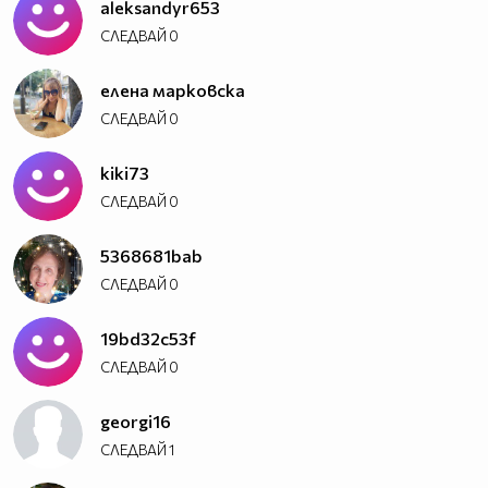
aleksandyr653
СЛЕДВАЙ
0
елена марковска
СЛЕДВАЙ
0
kiki73
СЛЕДВАЙ
0
5368681bab
СЛЕДВАЙ
0
19bd32c53f
СЛЕДВАЙ
0
georgi16
СЛЕДВАЙ
1