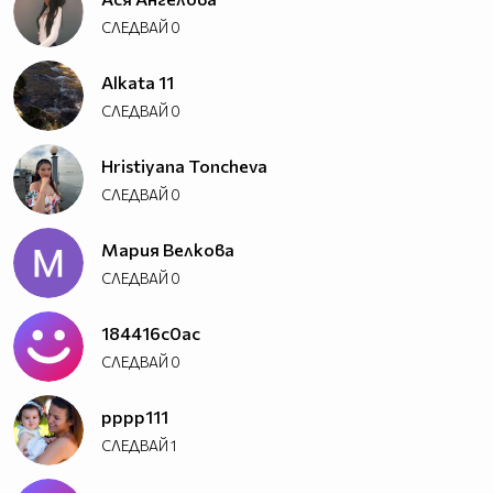
СЛЕДВАЙ
0
Alkata 11
СЛЕДВАЙ
0
Hristiyana Toncheva
СЛЕДВАЙ
0
Мария Велкова
СЛЕДВАЙ
0
184416c0ac
СЛЕДВАЙ
0
pppp111
СЛЕДВАЙ
1