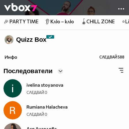
Member of
👾
🎉 PARTY TIME
👂 Клю – клю
🪀CHILL ZONE
⭐Li
Quizz Box
Инфо
СЛЕДВАЙ
588
Последователи
ivelina stoyanova
СЛЕДВАЙ
0
Rumiana Halacheva
СЛЕДВАЙ
0
Ася Ангелова