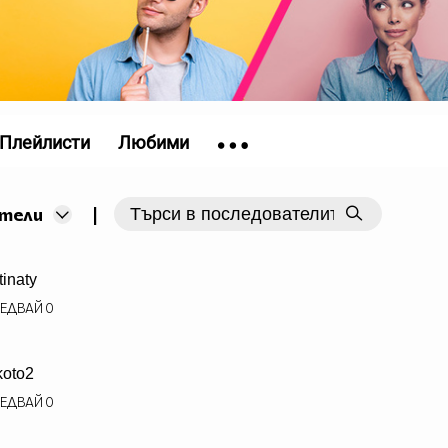
Плейлисти
Любими
|
тели
ntinaty
ЕДВАЙ
0
koto2
ЕДВАЙ
0