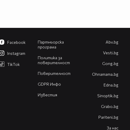
Партньорска
Abv.bg
Facebook
програма
Vesti.bg
Instagram
Политика за
поверителност
Gong.bg
TikTok
Поверителност
Оhnamama.bg
GDPR Инфо
Edna.bg
Известия
Sinoptik.bg
Grabo.bg
Pariteni.bg
За нас