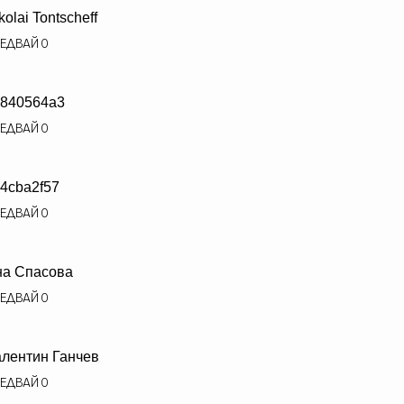
kolai Tontscheff
ЕДВАЙ
0
840564a3
ЕДВАЙ
0
4cba2f57
ЕДВАЙ
0
а Спасова
ЕДВАЙ
0
лентин Ганчев
ЕДВАЙ
0