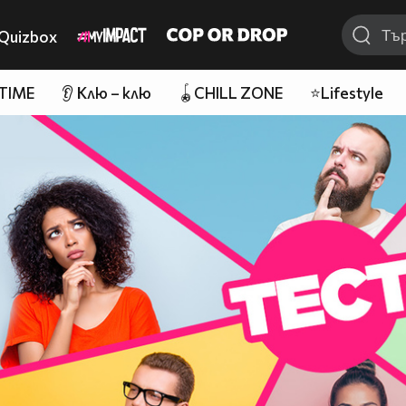
Quizbox
 TIME
👂 Клю – клю
🪀CHILL ZONE
⭐Lifestyle