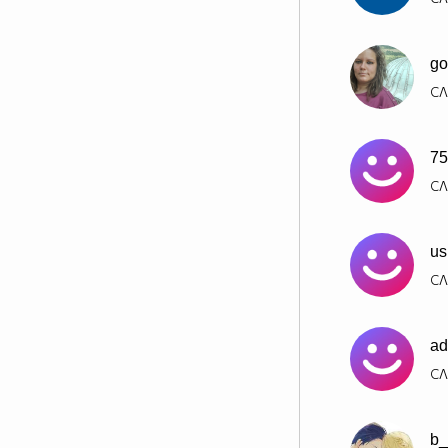
go
СЛ
75
СЛ
us
СЛ
ad
СЛ
b_