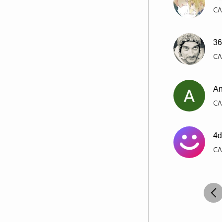
СЛ
36
СЛ
An
СЛ
4d
СЛ