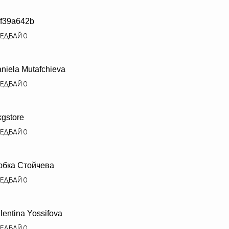
f39a642b
ЕДВАЙ
0
niela Mutafchieva
ЕДВАЙ
0
kgstore
ЕДВАЙ
0
бка Стойчева
ЕДВАЙ
0
lentina Yossifova
ЕДВАЙ
0