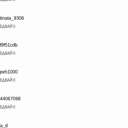
tinata_9306
ЕДВАЙ
0
f9f51cdb
ЕДВАЙ
0
peh1000
ЕДВАЙ
0
44067098
ЕДВАЙ
0
a_d