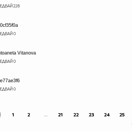
ЕДВАЙ
228
0cf35f0a
ЕДВАЙ
0
toaneta Vitanova
ЕДВАЙ
0
e77ae3f6
ЕДВАЙ
0
1
2
...
21
22
23
24
25