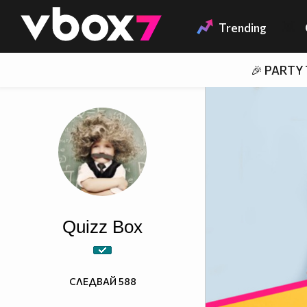
Member of
👾
Trending
🎉 PARTY
Quizz Box
СЛЕДВАЙ
588