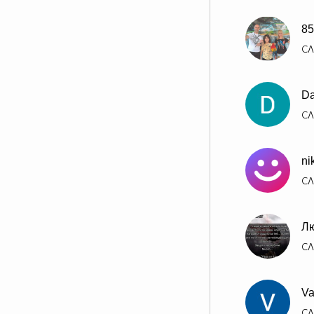
85
СЛ
Da
СЛ
ni
СЛ
Лю
СЛ
Va
СЛ