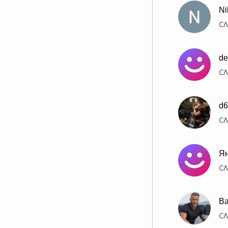
Ni
СЛ
de
СЛ
d6
СЛ
Ян
СЛ
Ва
СЛ