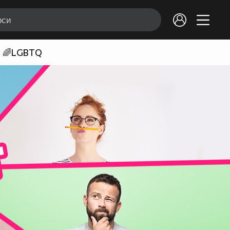
🌈LGBTQ