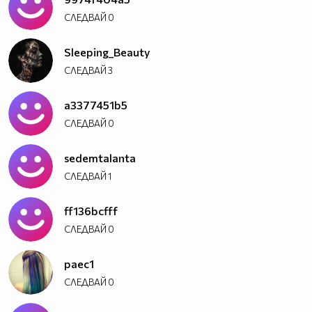
СЛЕДВАЙ
0
Sleeping_Beauty
СЛЕДВАЙ
3
a3377451b5
СЛЕДВАЙ
0
sedemtalanta
СЛЕДВАЙ
1
ff136bcfff
СЛЕДВАЙ
0
paec1
СЛЕДВАЙ
0