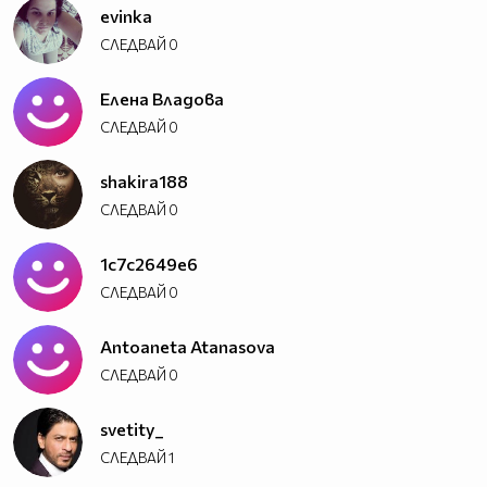
evinka
СЛЕДВАЙ
0
Елена Владова
СЛЕДВАЙ
0
shakira188
СЛЕДВАЙ
0
1c7c2649e6
СЛЕДВАЙ
0
Antoaneta Atanasova
СЛЕДВАЙ
0
svetity_
СЛЕДВАЙ
1