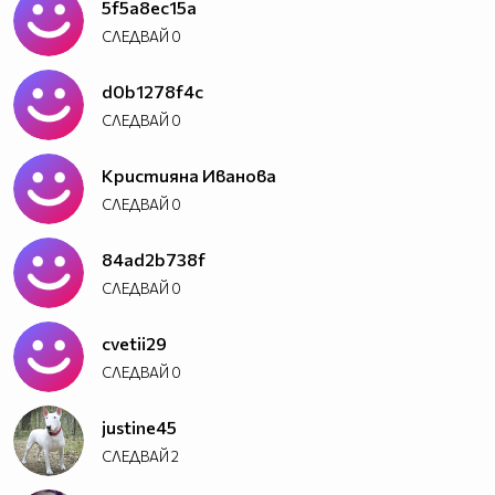
5f5a8ec15a
СЛЕДВАЙ
0
d0b1278f4c
СЛЕДВАЙ
0
Кристияна Иванова
СЛЕДВАЙ
0
84ad2b738f
СЛЕДВАЙ
0
cvetii29
СЛЕДВАЙ
0
justine45
СЛЕДВАЙ
2