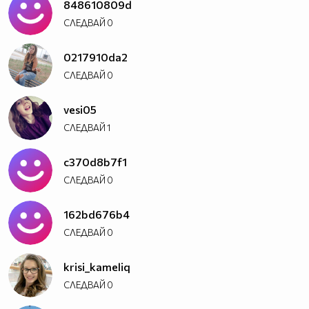
848610809d
СЛЕДВАЙ
0
0217910da2
СЛЕДВАЙ
0
vesi05
СЛЕДВАЙ
1
c370d8b7f1
СЛЕДВАЙ
0
162bd676b4
СЛЕДВАЙ
0
krisi_kameliq
СЛЕДВАЙ
0