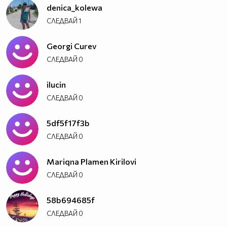
denica_kolewa
СЛЕДВАЙ
1
Georgi Curev
СЛЕДВАЙ
0
ilucin
СЛЕДВАЙ
0
5df5f17f3b
СЛЕДВАЙ
0
Mariqna Plamen Kirilovi
СЛЕДВАЙ
0
58b694685f
СЛЕДВАЙ
0