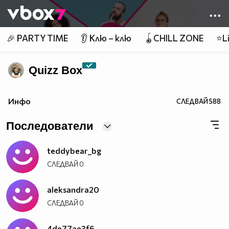
Member of
👾
🎉 PARTY TIME
👂 Клю – клю
🪀CHILL ZONE
⭐Li
Quizz Box
Инфо
СЛЕДВАЙ
588
Последователи
teddybear_bg
СЛЕДВАЙ
0
aleksandra20
СЛЕДВАЙ
0
4de77ae3f6