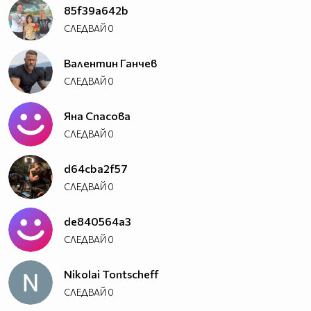
85f39a642b
СЛЕДВАЙ
0
Валентин Ганчев
СЛЕДВАЙ
0
Яна Спасова
СЛЕДВАЙ
0
d64cba2f57
СЛЕДВАЙ
0
de840564a3
СЛЕДВАЙ
0
Nikolai Tontscheff
СЛЕДВАЙ
0