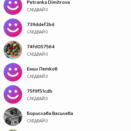
Petranka Dimitrova
СЛЕДВАЙ
0
739ddef2bd
СЛЕДВАЙ
0
74fd057564
СЛЕДВАЙ
0
Емил Петков
СЛЕДВАЙ
0
75f9f51cdb
СЛЕДВАЙ
0
Борислава Василева
СЛЕДВАЙ
0