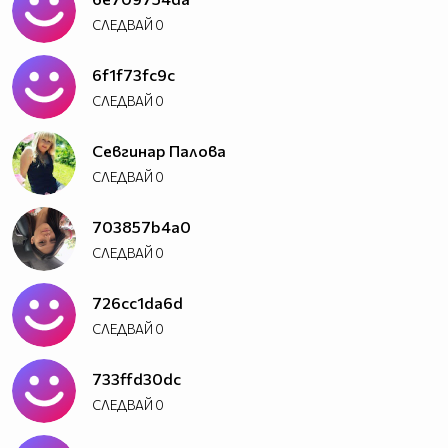
СЛЕДВАЙ
0
6f1f73fc9c
СЛЕДВАЙ
0
Севгинар Палова
СЛЕДВАЙ
0
703857b4a0
СЛЕДВАЙ
0
726cc1da6d
СЛЕДВАЙ
0
733ffd30dc
СЛЕДВАЙ
0