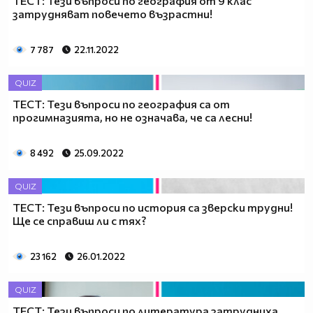
ТЕСТ: Тези въпроси по география от 9 клас
затрудняват повечето възрастни!
7 787
22.11.2022
QUIZ
ТЕСТ: Тези въпроси по география са от
прогимназията, но не означава, че са лесни!
8 492
25.09.2022
QUIZ
ТЕСТ: Тези въпроси по история са зверски трудни!
Ще се справиш ли с тях?
23 162
26.01.2022
QUIZ
ТЕСТ: Тези въпроси по литература затрудниха