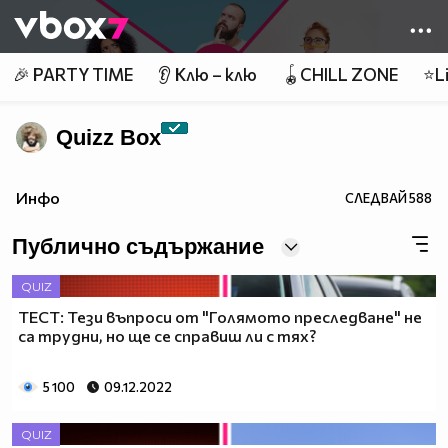
Member of
👾
🎉 PARTY TIME
👂 Клю – клю
🪀CHILL ZONE
⭐Li
Quizz Box
Инфо
СЛЕДВАЙ
588
Публично съдържание
QUIZ
ТЕСТ: Тези въпроси от "Голямото преследване" не
са трудни, но ще се справиш ли с тях?
5 100
09.12.2022
QUIZ