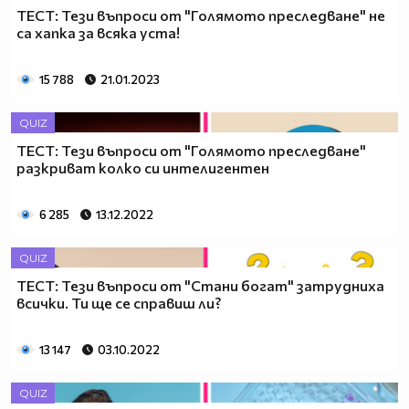
ТЕСТ: Тези въпроси от "Голямото преследване" не
са хапка за всяка уста!
15 788
21.01.2023
QUIZ
ТЕСТ: Тези въпроси от "Голямото преследване"
разкриват колко си интелигентен
6 285
13.12.2022
QUIZ
ТЕСТ: Тези въпроси от "Стани богат" затрудниха
всички. Ти ще се справиш ли?
13 147
03.10.2022
QUIZ