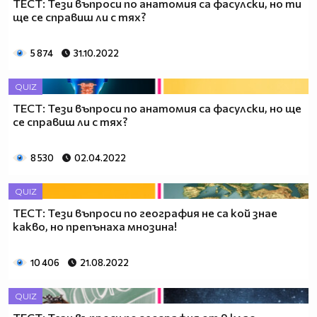
ТЕСТ: Тези въпроси по анатомия са фасулски, но ти
ще се справиш ли с тях?
5 874
31.10.2022
QUIZ
ТЕСТ: Тези въпроси по анатомия са фасулски, но ще
се справиш ли с тях?
8 530
02.04.2022
QUIZ
ТЕСТ: Тези въпроси по география не са кой знае
какво, но препънаха мнозина!
10 406
21.08.2022
QUIZ