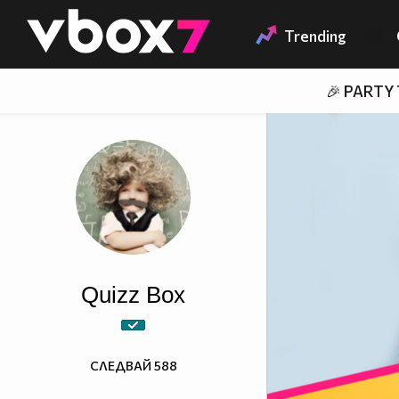
Member of
👾
Trending
🎉 PARTY
Quizz Box
СЛЕДВАЙ
588