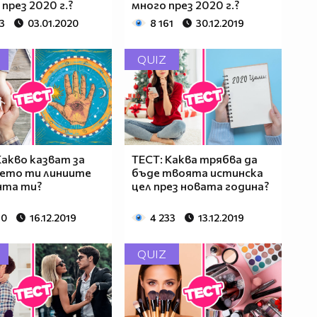
 през 2020 г.?
много през 2020 г.?
3
03.01.2020
8 161
30.12.2019
QUIZ
Какво казват за
ТЕСТ: Каква трябва да
ето ти линиите
бъде твоята истинска
нта ти?
цел през новата година?
60
16.12.2019
4 233
13.12.2019
QUIZ