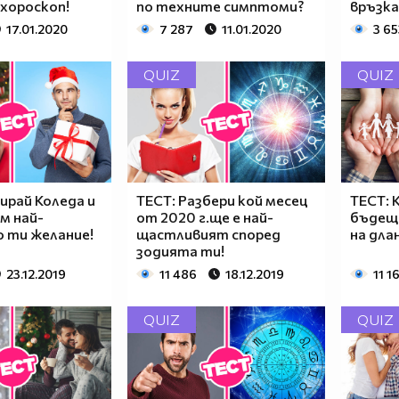
хороскоп!
по техните симптоми?
връзка
17.01.2020
7 287
11.01.2020
3 65
QUIZ
QUIZ
ирай Коледа и
ТЕСТ: Разбери кой месец
ТЕСТ: 
м най-
от 2020 г.ще е най-
бъдещ
 ти желание!
щастливият според
на дла
зодията ти!
23.12.2019
11 486
18.12.2019
11 1
QUIZ
QUIZ