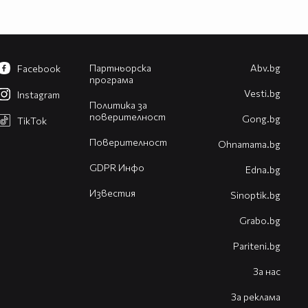
Партньорска
Abv.bg
Facebook
програма
Vesti.bg
Instagram
Политика за
поверителност
Gong.bg
TikTok
Поверителност
Оhnamama.bg
GDPR Инфо
Edna.bg
Известия
Sinoptik.bg
Grabo.bg
Pariteni.bg
За нас
За реклама