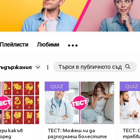
Плейлисти
Любими
съдържание
|
QUIZ
QUIZ
ери какъв
ТЕСТ: Можеш ли да
ТЕСТ: 
поред
разпознаеш болестите
трябва