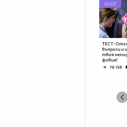
QUIZ
ТЕСТ: Отг
въпроси и 
твоя непо
фобия!
76 138