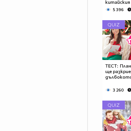
китайския 
5 396
QUIZ
ТЕСТ: План
ще разкрие
дълбокото
3 260
QUIZ