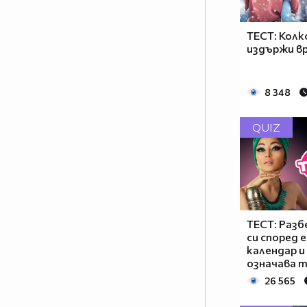
ТЕСТ: Колк
издържи в
8 348
QUIZ
ТЕСТ: Разб
си според 
календар и
означава т
26 565