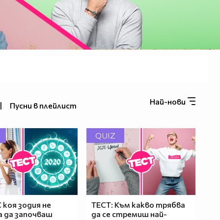
Най-нови
|
Пусни в плейлист
QUIZ
С коя зодия не
ТЕСТ: Към какво трябва
 да започваш
да се стремиш най-