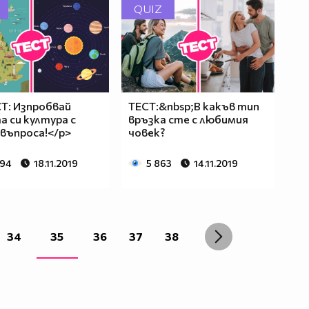
QUIZ
Т: Изпробвай
ТЕСТ:&nbsp;В какъв тип
 си култура с
връзка сте с любимия
 въпроса!</p>
човек?
494
18.11.2019
5 863
14.11.2019
34
35
36
37
38