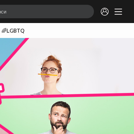
🌈LGBTQ