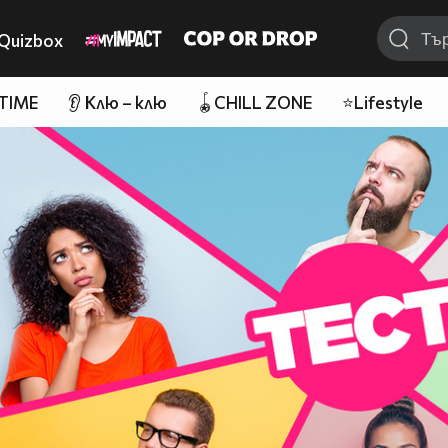
Quizbox
 TIME
👂 Клю – клю
🪀CHILL ZONE
⭐Lifestyle