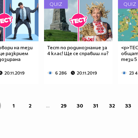
QUIZ
QUIZ
овори на тези
Тест по родинознание за
<p>ТЕС
ще разкрием
4 клас! Ще се справиш ли?
общата
дозирана
тези 5
20.11.2019
6 286
20.11.2019
23 
1
2
...
29
30
31
32
33