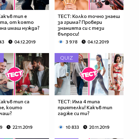
Какъв тип е
ТЕСТ: Колко точно знаеш
та, от която
за грима? Провери
на имаш нужда?
знанията си с тези
въпроси!
43
04.12.2019
3 978
04.12.2019
QUIZ
Какъв тип са
ТЕСТ: Има 4 типа
е, които
приятелки! Какъв тип
ичаш?
гадже си ти?
29
22.11.2019
10 833
20.11.2019