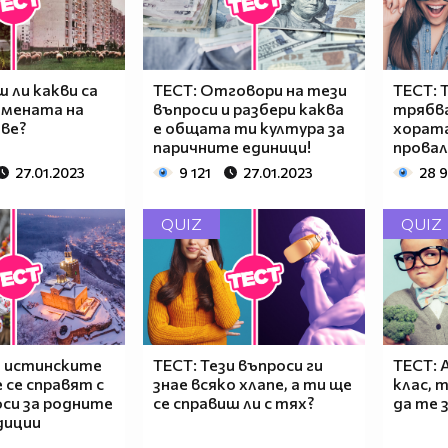
ш ли какви са
ТЕСТ: Отговори на тези
ТЕСТ: 
имената на
въпроси и разбери каква
трябв
ве?
е общата ти култура за
хората
паричните единици!
провал
27.01.2023
9 121
27.01.2023
28 
QUIZ
QUIZ
о истинските
ТЕСТ: Тези въпроси ги
ТЕСТ: 
 се справят с
знае всяко хлапе, а ти ще
клас, 
си за родните
се справиш ли с тях?
да те
диции