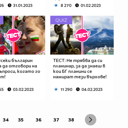
26
31.01.2023
8 270
01.02.2023
QUIZ
Всеки българин
ТЕСТ: Не трябва да си
 да отговори на
планинар, за да знаеш в
ъпроси, когато го
кои БГ планини се
ят!
намират тези върхове!
65
03.02.2023
11 290
04.02.2023
34
35
36
37
38