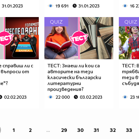
31.01.2023
19 691
31.01.2023
16 2
QUIZ
QUIZ
е справиш ли с
ТЕСТ: Знаеш ли кои са
ТЕСТ: 
 въпроси от
авторите на тези
трябва
о
класически български
тези в
е"?
литературни
събуд
произведения?
02.02.2023
22 000
03.02.2023
23 1
1
2
...
29
30
31
32
33