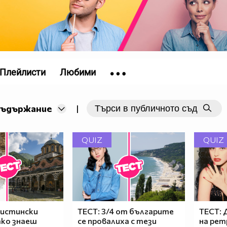
Плейлисти
Любими
съдържание
|
QUIZ
QUIZ
и истински
ТЕСТ: 3/4 от българите
ТЕСТ: 
ако знаеш
се провалиха с тези
на рет