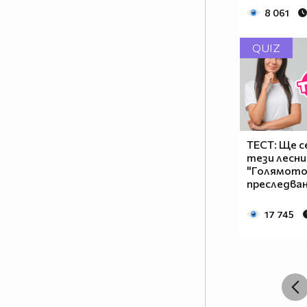
8 061
QUIZ
ТЕСТ: Ще с
тези лесни
"Голямот
преследван
17 745