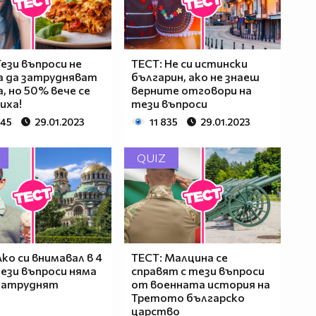
Тези въпроси не
ТЕСТ: Не си истински
а да затрудняват
българин, ако не знаеш
, но 50% вече се
верните отговори на
иха!
тези въпроси
945
29.01.2023
11 835
29.01.2023
QUIZ
Ако си внимавал в 4
ТЕСТ: Малцина се
тези въпроси няма
справят с тези въпроси
 затруднят
от военната история на
Третото българско
царство