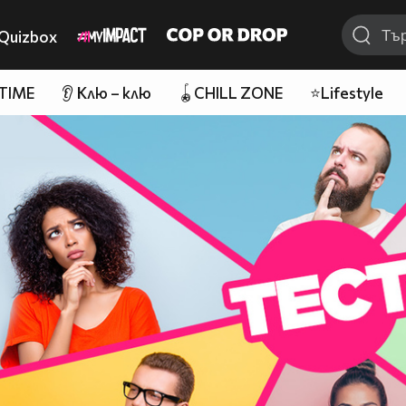
Quizbox
 TIME
👂 Клю – клю
🪀CHILL ZONE
⭐Lifestyle