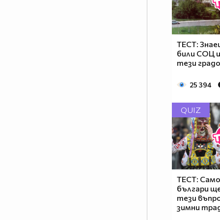
ТЕСТ: Знае
били СОЦ 
тези градо
25 394
QUIZ
ТЕСТ: Сам
българи ще
тези въпро
зимни тра