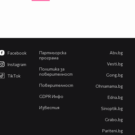
Партньорска
Abv.bg
Facebook
програма
Vesti.bg
Instagram
Политика за
поверителност
Gong.bg
TikTok
Поверителност
Оhnamama.bg
GDPR Инфо
Edna.bg
Известия
Sinoptik.bg
Grabo.bg
Pariteni.bg