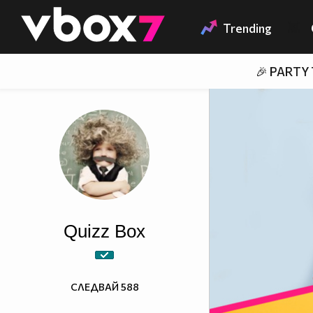
Member of
👾
Trending
🎉 PARTY
Quizz Box
СЛЕДВАЙ
588