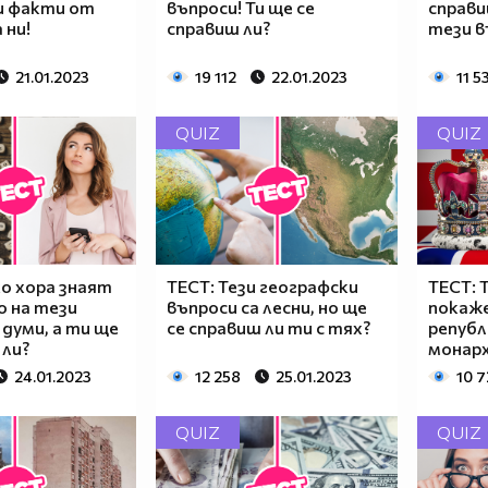
и факти от
въпроси! Ти ще се
справи
 ни!
справиш ли?
тези в
21.01.2023
19 112
22.01.2023
11 5
QUIZ
QUIZ
о хора знаят
ТЕСТ: Тези географски
ТЕСТ: 
о на тези
въпроси са лесни, но ще
покаже
думи, а ти ще
се справиш ли ти с тях?
републ
 ли?
монар
24.01.2023
12 258
25.01.2023
10 
QUIZ
QUIZ