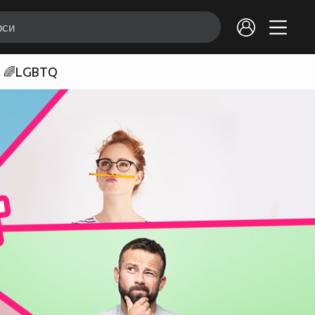
🌈LGBTQ