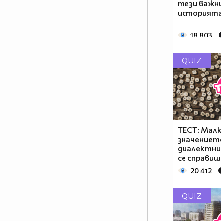
тези важн
историята
18 803
QUIZ
ТЕСТ: Малк
значениет
диалектни 
се справиш
20 412
QUIZ