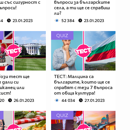
ш със сигурност с
въпроси за българските
ъпроси!
села, а ти ще се справиш
ли?
34
23.01.2023
52 384
23.01.2023
QUIZ
Този тест ще
ТЕСТ: Малцина са
 дали си
българите, които ще се
иканец или
справят с тези 7 въпроса
хист!
от обща култура!
720
26.01.2023
44 034
27.01.2023
QUIZ