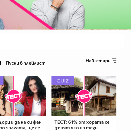
Най-стари
|
Пусни в плейлист
QUIZ
Дори и да не си фен
ТЕСТ: 61% от хората се
ро чалгата, ще се
дънят яко на тези