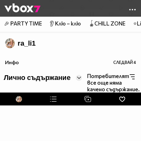
Member of
👾
🎉 PARTY TIME
👂 Клю – клю
🪀CHILL ZONE
⭐Li
ra_li1
Инфо
СЛЕДВАЙ
4
Потребителят
Лично съдържание
все още няма
качено съдържание.