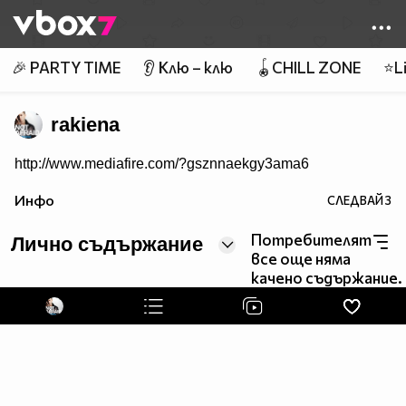
Member of
👾
🎉 PARTY TIME
👂 Клю – клю
🪀CHILL ZONE
⭐Li
rakiena
http://www.mediafire.com/?gsznnaekgy3ama6
Инфо
СЛЕДВАЙ
3
Потребителят
Лично съдържание
все още няма
качено съдържание.