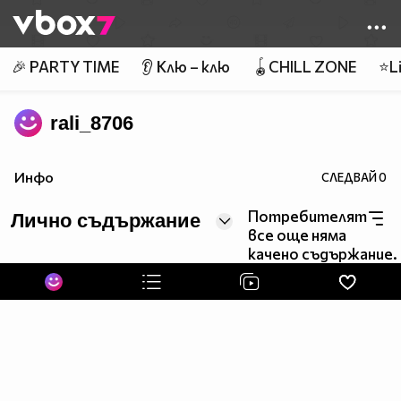
Member of
👾
🎉 PARTY TIME
👂 Клю – клю
🪀CHILL ZONE
⭐Li
rali_8706
Инфо
СЛЕДВАЙ
0
Потребителят
Лично съдържание
все още няма
качено съдържание.