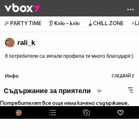
Member of
👾
🎉 PARTY TIME
👂 Клю – клю
🪀CHILL ZONE
⭐Li
rali_k
8 потребители са зяпали профила ти много благодаря:)
Инфо
СЛЕДВАЙ
2
Съдържание за приятели
Потребителят все още няма качено съдържание.