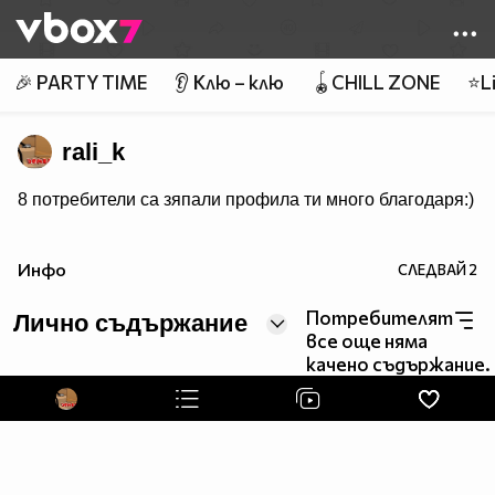
Member of
👾
🎉 PARTY TIME
👂 Клю – клю
🪀CHILL ZONE
⭐Li
rali_k
8 потребители са зяпали профила ти много благодаря:)
Инфо
СЛЕДВАЙ
2
Потребителят
Лично съдържание
все още няма
качено съдържание.