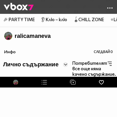
Member of
👾
🎉 PARTY TIME
👂 Клю – клю
🪀CHILL ZONE
⭐Li
ralicamaneva
Инфо
СЛЕДВАЙ
0
Потребителят
Лично съдържание
все още няма
качено съдържание.