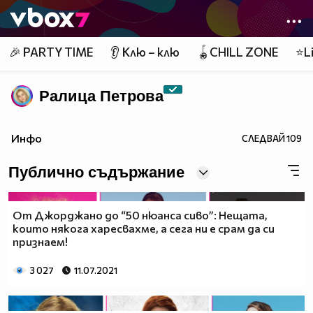
Member of
👾
🎉 PARTY TIME
👂 Клю – клю
🪀CHILL ZONE
⭐Li
Ралица Петровa
Инфо
СЛЕДВАЙ
109
Публично съдържание
От Джорджано до “50 нюанса сиво”: Нещата,
които някога харесвахме, а сега ни е срам да си
признаем!
3 027
11.07.2021