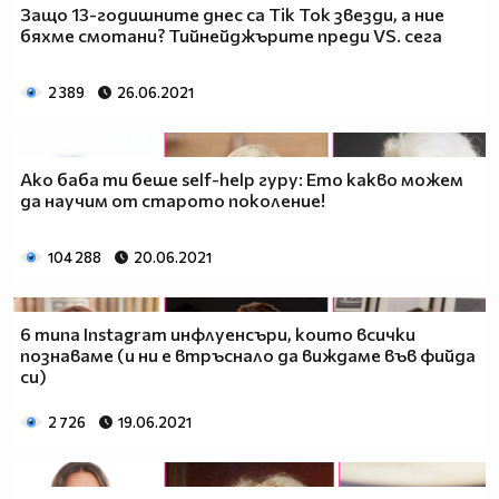
Защо 13-годишните днес са Tik Tok звезди, а ние
бяхме смотани? Тийнейджърите преди VS. сега
2 389
26.06.2021
Ако баба ти беше self-help гуру: Ето какво можем
да научим от старото поколение!
104 288
20.06.2021
6 типа Instagram инфлуенсъри, които всички
познаваме (и ни е втръснало да виждаме във фийда
си)
2 726
19.06.2021