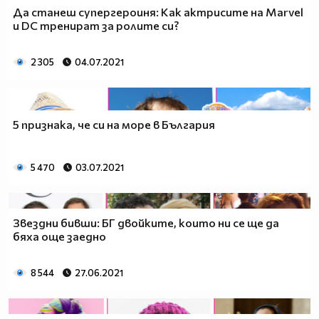
Да станеш супергероиня: Как актрисите на Marvel
и DC тренират за ролите си?
2 305
04.07.2021
5 признака, че си на море в България
5 470
03.07.2021
Звездни бивши: БГ двойките, които ни се ще да
бяха още заедно
8 544
27.06.2021