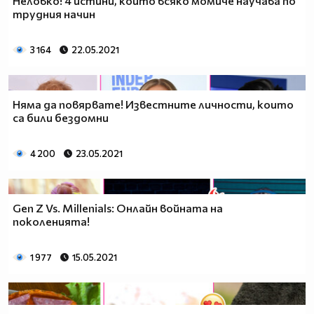
Неловко! 4 истини, които всяко момиче научава по
трудния начин
3 164
22.05.2021
Няма да повярвате! Известните личности, които
са били бездомни
4 200
23.05.2021
Gen Z Vs. Millenials: Онлайн войната на
поколенията!
1 977
15.05.2021