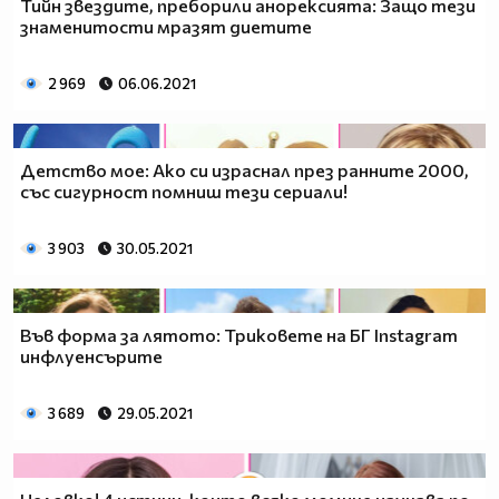
Тийн звездите, преборили анорексията: Защо тези
знаменитости мразят диетите
2 969
06.06.2021
Детство мое: Ако си израснал през ранните 2000,
със сигурност помниш тези сериали!
3 903
30.05.2021
Във форма за лятото: Триковете на БГ Instagram
инфлуенсърите
3 689
29.05.2021