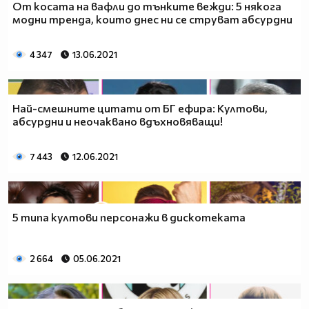
От косата на вафли до тънките вежди: 5 някога
модни тренда, които днес ни се струват абсурдни
4 347
13.06.2021
Най-смешните цитати от БГ ефира: Култови,
абсурдни и неочаквано вдъхновяващи!
7 443
12.06.2021
5 типа култови персонажи в дискотеката
2 664
05.06.2021