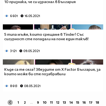
10 признака, че си израснал в България
6 601
16.05.2021
5 типа мъже, които срещаме в Tinder! Със
сигурност сте попадали на поне един такъв!
3 121
09.05.2021
Къде са те сега? Звездите от X Factor България, за
които може би сте позабравили
8 613
08.05.2021
1
2
...
9
10
11
12
13
14
15
16
17
18