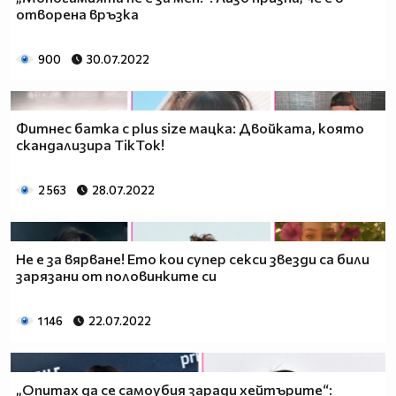
отворена връзка
900
30.07.2022
Фитнес батка с plus size мацка: Двойката, която
скандализира TikTok!
2 563
28.07.2022
Не е за вярване! Ето кои супер секси звезди са били
зарязани от половинките си
1 146
22.07.2022
„Опитах да се самоубия заради хейтърите“: