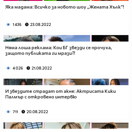
Яка мадама: Всичко за новото шоу „Жената Хълк“!
1 436
23.08.2022
Няма лоша реклама: Кои БГ звезди се прочуха,
защото публиката ги мрази?!
4 026
21.08.2022
И звездите страдат от акне: Актрисата Кики
Палмър с откровено интервю
711
20.08.2022