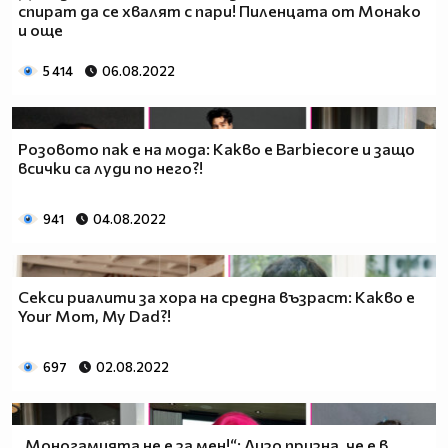
спират да се хвалят с пари! Пиленцата от Монако
и още
5 414
06.08.2022
Розовото пак е на мода: Какво е Barbiecore и защо
всички са луди по него?!
941
04.08.2022
Секси риалити за хора на средна възраст: Какво е
Your Mom, My Dad?!
697
02.08.2022
„Моногамията не е за мен!“: Лизо призна, че е в