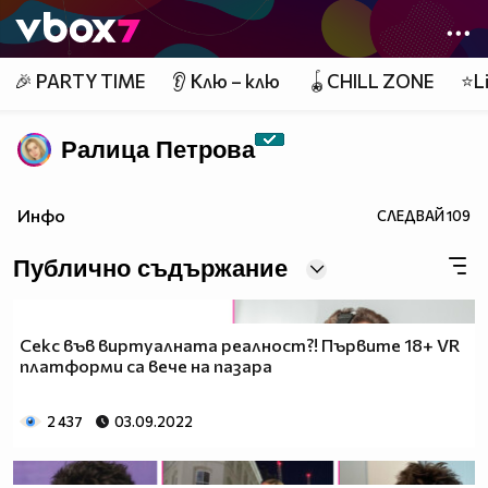
Member of
👾
🎉 PARTY TIME
👂 Клю – клю
🪀CHILL ZONE
⭐Li
Ралица Петровa
Инфо
СЛЕДВАЙ
109
Публично съдържание
Секс във виртуалната реалност?! Първите 18+ VR
платформи са вече на пазара
2 437
03.09.2022