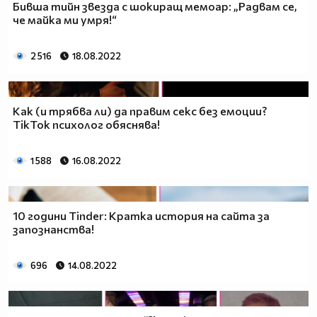
Бивша тийн звезда с шокиращ мемоар: „Радвам се,
че майка ми умря!“
2 516
18.08.2022
Как (и трябва ли) да правим секс без емоции?
TikTok психолог обяснява!
1 588
16.08.2022
10 години Tinder: Кратка история на сайта за
запознанства!
696
14.08.2022