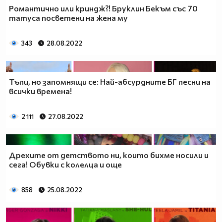
Романтично или криндж?! Бруклин Бекъм със 70
татуса посветени на жена му
343
28.08.2022
Тъпи, но запомнящи се: Най-абсурдните БГ песни на
всички времена!
2 111
27.08.2022
Дрехите от детството ни, които бихме носили и
сега! Обувки с колелца и още
858
25.08.2022