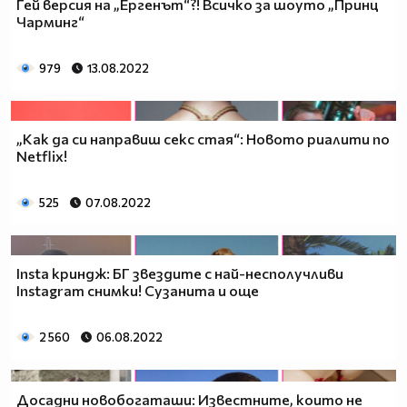
Гей версия на „Ергенът“?! Всичко за шоуто „Принц
Чарминг“
979
13.08.2022
„Как да си направиш секс стая“: Новото риалити по
Netflix!
525
07.08.2022
Insta криндж: БГ звездите с най-несполучливи
Instagram снимки! Сузанита и още
2 560
06.08.2022
Досадни новобогаташи: Известните, които не