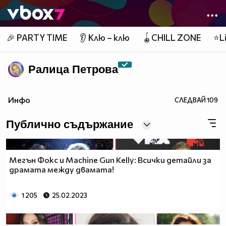
Member of
👾
🎉 PARTY TIME
👂 Клю – клю
🪀CHILL ZONE
⭐Li
Ралица Петровa
Инфо
СЛЕДВАЙ
109
Публично съдържание
Мегън Фокс и Machine Gun Kelly: Всички детайли за
драмата между двамата!
1 205
25.02.2023