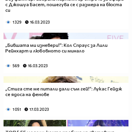
с Джошуа Басет, пошегува се с размера на бюста
си
1 329
16.03.2023
„Бившата ми изневери!“: Кол Спраус за Лили
Рейнхарт и любовното си минало
569
16.03.2023
„Стига сте ме питали дали съм гей!“: Лукас Гейдж
се ядоса на фенове
1 051
17.03.2023