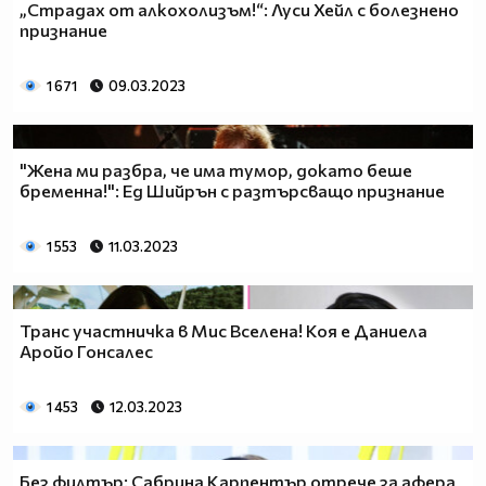
„Страдах от алкохолизъм!“: Луси Хейл с болезнено
признание
1 671
09.03.2023
"Жена ми разбра, че има тумор, докато беше
бременна!": Ед Шийрън с разтърсващо признание
1 553
11.03.2023
Транс участничка в Мис Вселена! Коя е Даниела
Аройо Гонсалес
1 453
12.03.2023
Без филтър: Сабрина Карпентър отрече за афера