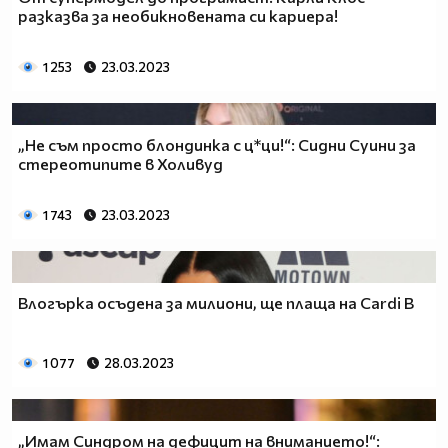
разказва за необикновената си кариера!
1 253
23.03.2023
„Не съм просто блондинка с ц*ци!“: Сидни Суини за
стереотипите в Холивуд
1 743
23.03.2023
Влогърка осъдена за милиони, ще плаща на Cardi B
1 077
28.03.2023
„Имам Синдром на дефицит на вниманието!“: