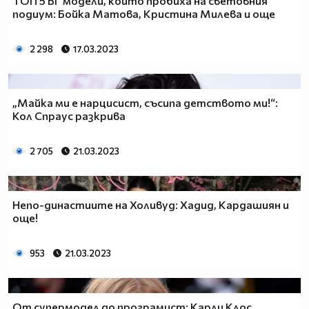
ТОП 5 БГ модели, които пробиха на световния
подиум: Бойка Матова, Кристина Милева и още
2 298
17.03.2023
„Майка ми е нарцисист, съсипа детството ми!“:
Кол Спраус разкрива
2 705
21.03.2023
Непо-династиите на Холивуд: Хадид, Кардашиян и
още!
953
21.03.2023
От супермодел до програмист: Карли Клос