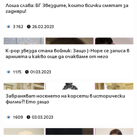
Лоша слава: БГ Звездите, които всички смятат за
гадняри!
3 762
26.02.2023
K-pop звезда стана войник: Защо J-Hope се записа в
армията и какво още да очакваме от него
1 175
01.03.2023
Забраняват носенето на корсети в исторически
филми?! Ето защо
1 609
03.03.2023