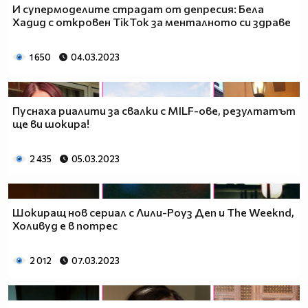
И супермоделите страдат от депресия: Бела
Хадид с откровен TikTok за менталното си здраве
1 650
04.03.2023
Пуснаха риалити за свалки с MILF-ове, резултатът
ще ви шокира!
2 435
05.03.2023
Шокиращ нов сериал с Лили-Роуз Деп и The Weeknd,
Холивуд е в потрес
2 012
07.03.2023