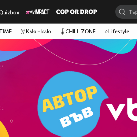
Quizbox
 TIME
👂 Клю – клю
🪀CHILL ZONE
⭐Lifestyle