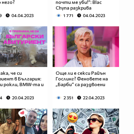
о него?
почти ме уби!“: Blac
Chyna разкрива
9
04.04.2023
1 771
04.04.2023
ака, че си
Още ли е секси Райън
иент в България:
Гослинг? Феновете на
и рокли, BMW-та и
„Барби“ са раздвоени
04
20.04.2023
2 351
22.04.2023