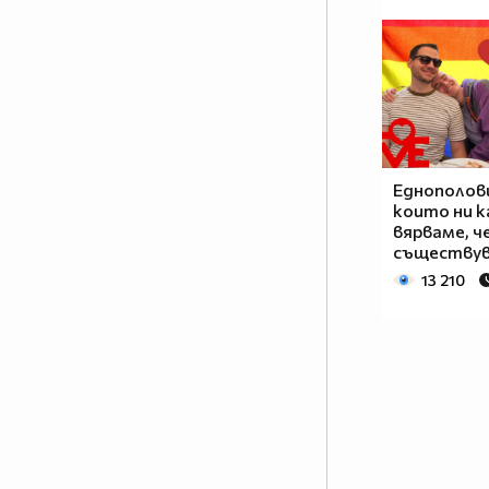
Еднополови
които ни к
вярваме, 
съществув
13 210