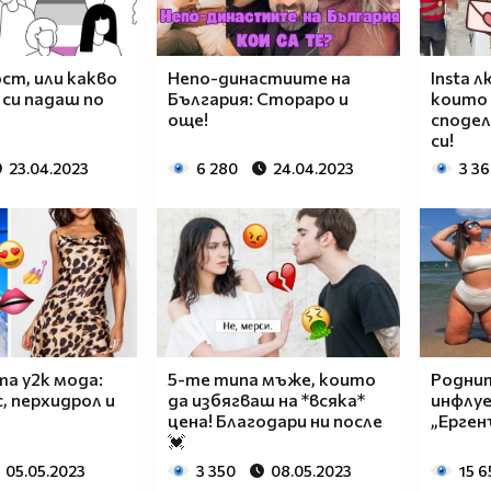
ст, или какво
Непо-династиите на
Insta 
 си падаш по
България: Стораро и
които
още!
сподел
си!
23.04.2023
6 280
24.04.2023
3 3
а y2k мода:
5-те типа мъже, които
Роднит
, перхидрол и
да избягваш на *всяка*
инфлуе
цена! Благодари ни после
„Ерген
💓
05.05.2023
3 350
08.05.2023
15 6