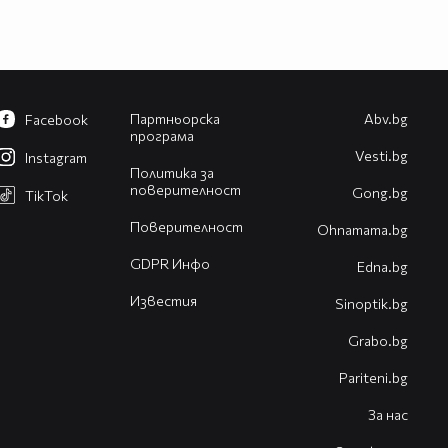
Партньорска
Abv.bg
Facebook
програма
Vesti.bg
Instagram
Политика за
поверителност
Gong.bg
TikTok
Поверителност
Оhnamama.bg
GDPR Инфо
Edna.bg
Известия
Sinoptik.bg
Grabo.bg
Pariteni.bg
За нас