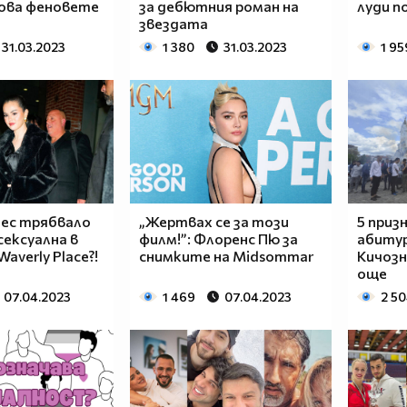
зова феновете
за дебютния роман на
луди п
звездата
31.03.2023
1 380
31.03.2023
1 95
мес трябвало
„Жертвах се за този
5 призн
сексуална в
филм!”: Флоренс Пю за
абитур
Waverly Place?!
снимките на Midsommar
Кичозн
още
07.04.2023
1 469
07.04.2023
2 5