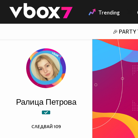
Member of
👾
Trending
🎉 PARTY
Ралица Петровa
СЛЕДВАЙ
109