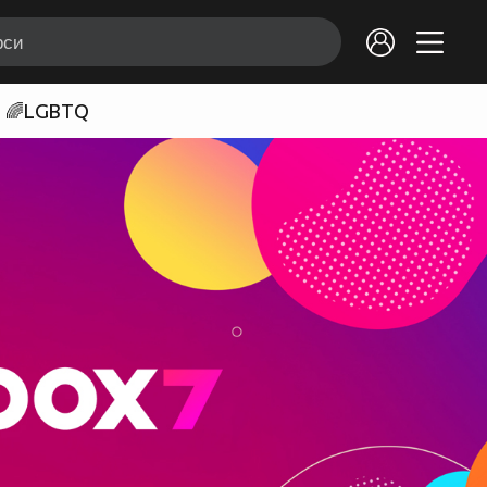
🌈LGBTQ