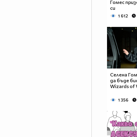
Гомес при
си
1 612
Селена Го
да бъде би
Wizards of 
1 356