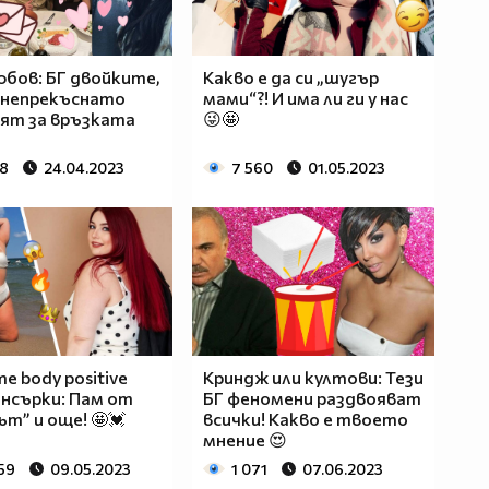
любов: БГ двойките,
Какво е да си „шугър
 непрекъснато
мами“?! И има ли ги у нас
ят за връзката
😜🤩
68
24.04.2023
7 560
01.05.2023
е body positive
Криндж или култови: Тези
нсърки: Пам от
БГ феномени раздвояват
ът” и още! 🤩💓
всички! Какво е твоето
мнение 😍
59
09.05.2023
1 071
07.06.2023