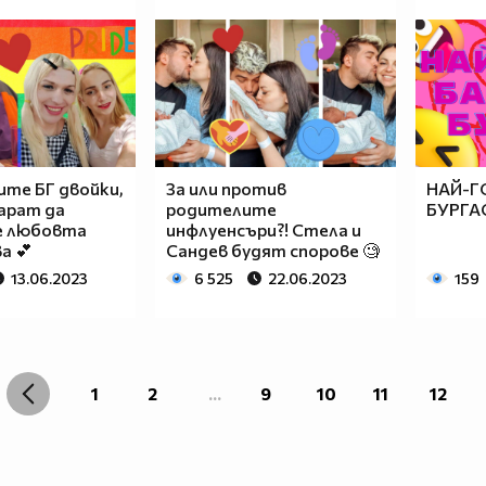
те БГ двойки,
За или против
НАЙ-Г
арат да
родителите
БУРГАС
че любовта
инфлуенсъри?! Стела и
а 💕
Сандев будят спорове 🧐
13.06.2023
6 525
22.06.2023
159
1
2
...
9
10
11
12