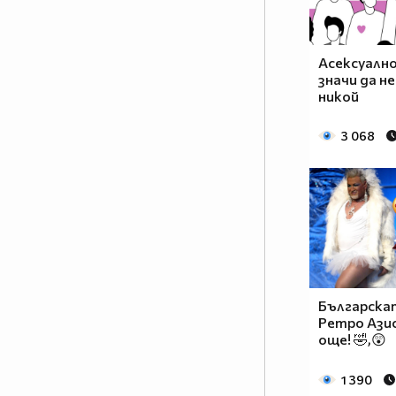
Асексуално
значи да не
никой
3 068
Българскат
Ретро Азис
още! 🤣,😲
1 390