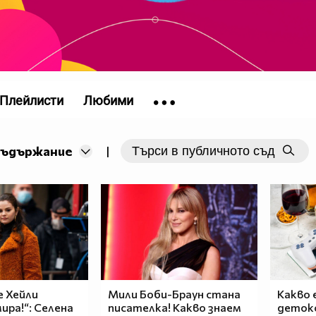
Плейлисти
Любими
съдържание
|
 Хейли
Мили Боби-Браун стана
Какво 
ира!“: Селена
писателка! Какво знаем
детокс