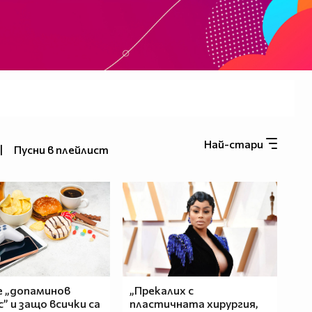
Най-стари
|
Пусни в плейлист
е „допаминов
„Прекалих с
” и защо всички са
пластичната хирургия,