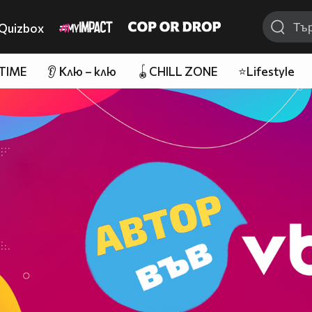
Quizbox
 TIME
👂 Клю – клю
🪀CHILL ZONE
⭐Lifestyle