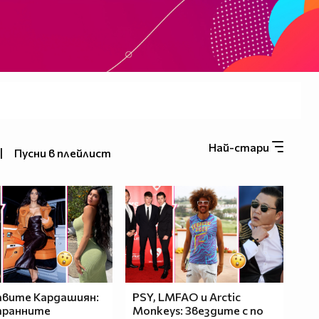
Най-стари
|
Пусни в плейлист
вите Кардашиян:
PSY, LMFAO и Arctic
транните
Monkeys: Звездите с по