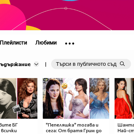
Плейлисти
Любими
съдържание
|
вите БГ
"Пепеляшка" тогава и
Шанта
 всички
сега: От братя Грим до
Най-с