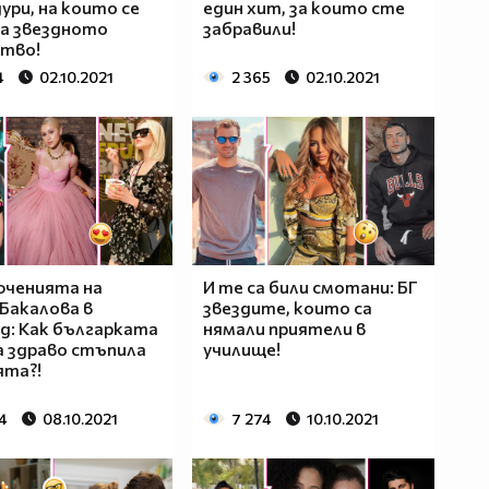
ури, на които се
един хит, за които сте
а звездното
забравили!
ство!
4
02.10.2021
2 365
02.10.2021
юченията на
И те са били смотани: БГ
Бакалова в
звездите, които са
д: Как българката
нямали приятели в
 здраво стъпила
училище!
ята?!
4
08.10.2021
7 274
10.10.2021