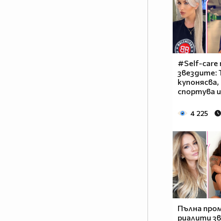
#Self-care
звездите:
купонясва,
спортува и
4 225
Пълна пром
риалити з