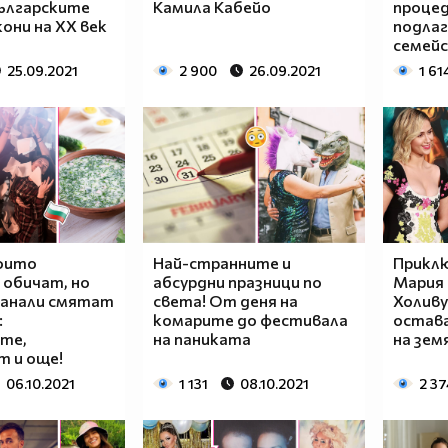
Българските
Камила Кабейо
процед
они на ХХ век
подлаг
семей
25.09.2021
2 900
26.09.2021
1 61
оито
Най-странните и
Прикл
 обичат, но
абсурдни празници по
Мария 
танали смятат
света! От деня на
Холиву
:
комарите до фестивала
остава
те,
на паниката
на зем
 и още!
06.10.2021
1 131
08.10.2021
2 37