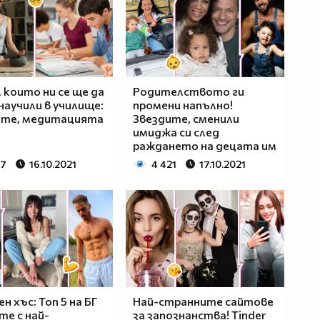
, които ни се ще да
Родителството ги
научили в училище:
промени напълно!
ите, медитацията
Звездите, сменили
имиджа си след
раждането на децата им
47
16.10.2021
4 421
17.10.2021
н хъс: Топ 5 на БГ
Най-странните сайтове
те с най-
за запознанства! Tinder