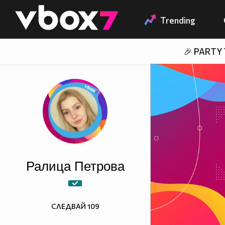
Member of
👾
Trending
🎉 PARTY
Ралица Петровa
СЛЕДВАЙ
109