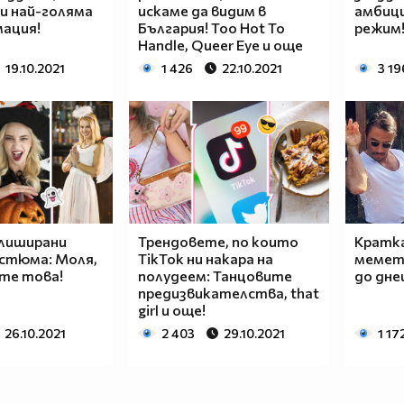
и най-голяма
искаме да видим в
амбиц
ация!
България! Too Hot To
режим
Handle, Queer Eye и още
19.10.2021
1 426
22.10.2021
3 19
клиширани
Трендовете, по които
Кратка
остюма: Моля,
TikTok ни накара на
мемета
те това!
полудеем: Танцовите
до дне
предизвикателства, that
girl и още!
26.10.2021
2 403
29.10.2021
1 17