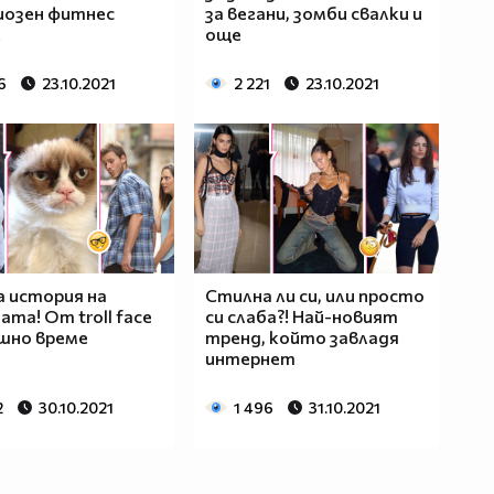
иозен фитнес
за вегани, зомби свалки и
!
още
6
23.10.2021
2 221
23.10.2021
 история на
Стилна ли си, или просто
та! От troll face
си слаба?! Най-новият
шно време
тренд, който завладя
интернет
2
30.10.2021
1 496
31.10.2021