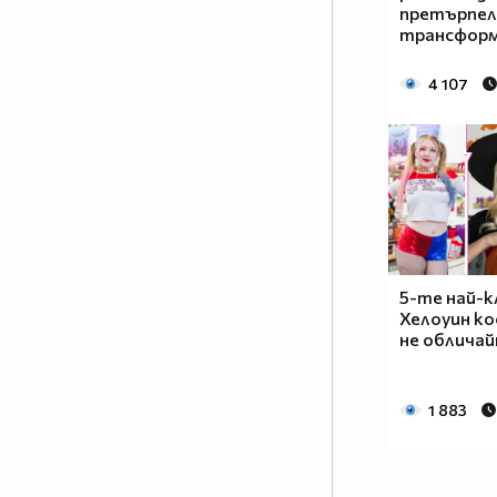
претърпел
трансформ
4 107
5-те най-
Хелоуин к
не обличай
1 883