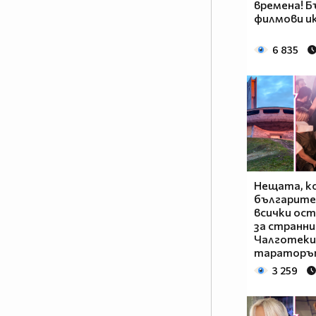
времена! 
филмови ик
6 835
Нещата, к
българите
всички ос
за странни
Чалготеки
тараторът
3 259