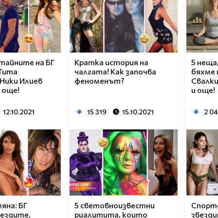
 тайните на БГ
Кратка история на
5 неща
 Тита
чалгата! Как започва
бяхме 
 Ники Илиев
феноменът?
Свалк
 още!
и още!
12.10.2021
15 319
15.10.2021
2 0
яна: БГ
5 световноизвестни
Спорте
вездите,
риалитита, които
звезди