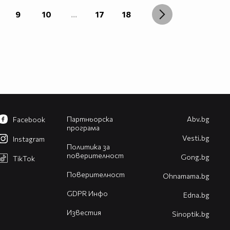
9
10
...
17
18
Партньорска
Abv.bg
Facebook
програма
Vesti.bg
Instagram
Политика за
поверителност
Gong.bg
TikTok
Поверителност
Оhnamama.bg
GDPR Инфо
Edna.bg
Известия
Sinoptik.bg