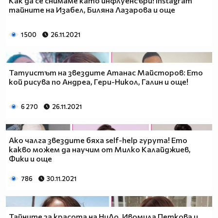
Как да се снимаме като инфлуенсъри! Instagram
тайните на Изабел, Биляна Лазарова и още
1 500
26.11.2021
Татуистът на звездите Атанас Майсторов: Ето
кой рисува по Андреа, Гери-Никол, Галин и още!
6 270
26.11.2021
Ако чалга звездите бяха self-help гурута! Ето
какво можем да научим от Милко Калайджиев,
Фики и още
786
30.11.2021
Тайните за красота на НиЛо, Ивомила Петкова и