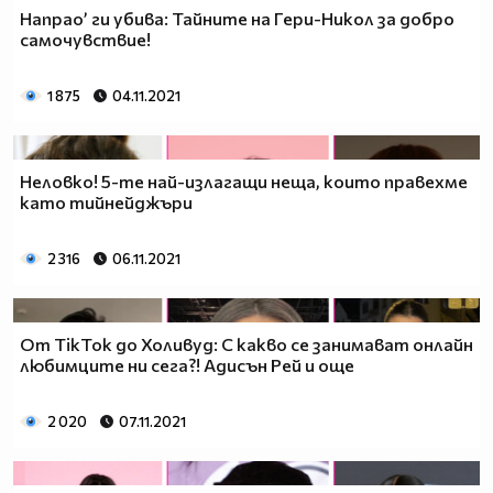
Напрао’ ги убива: Тайните на Гери-Никол за добро
самочувствие!
1 875
04.11.2021
Неловко! 5-те най-излагащи неща, които правехме
като тийнейджъри
2 316
06.11.2021
От TikTok до Холивуд: С какво се занимават онлайн
любимците ни сега?! Адисън Рей и още
2 020
07.11.2021