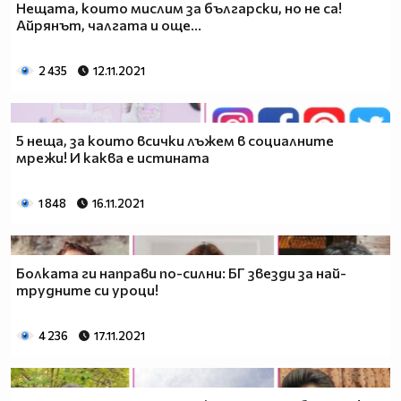
Нещата, които мислим за български, но не са!
Айрянът, чалгата и още...
2 435
12.11.2021
5 неща, за които всички лъжем в социалните
мрежи! И каква е истината
1 848
16.11.2021
Болката ги направи по-силни: БГ звезди за най-
трудните си уроци!
4 236
17.11.2021