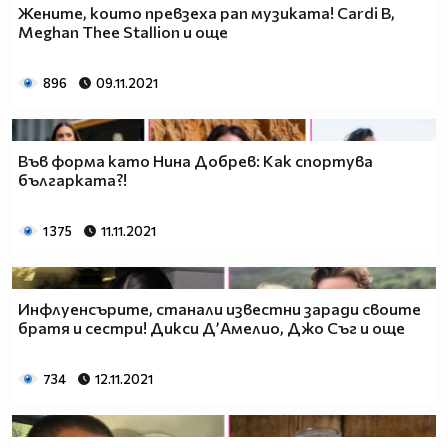
Жените, които превзеха рап музиката! Cardi B,
Meghan Thee Stallion и още
896
09.11.2021
Във форма като Нина Добрев: Как спортува
българката?!
1 375
11.11.2021
Инфлуенсърите, станали известни заради своите
братя и сестри! Дикси Д’Амелио, Джо Съг и още
734
12.11.2021