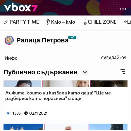
Member of
👾
🎉 PARTY TIME
👂 Клю – клю
🪀CHILL ZONE
⭐Li
Ралица Петровa
Инфо
СЛЕДВАЙ
109
Публично съдържание
Лъжите, които ни казваха като деца! "Ще ме
разбереш като пораснеш" и още
1 535
02.11.2021