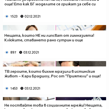
още! Ето как БГ моделите се грижат за себе си
1 523
02.12.2021
Нещата, които НЕ ни липсват от гимназията!
Клюките, ставането рано сутрин и още
897
03.12.2021
ТВ героите, които бихме мразили в истинския
живот – Кари Брадшоу, Рос от “Приятели” и още!
1 453
03.12.2021
Не поствайте това в социалните мрежи! Нещата,