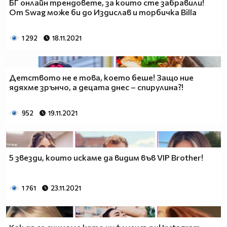
БГ онлайн трендoвете, за които сте забравили!
От Swag може би до Издислав и торбичка Billa
1 292
18.11.2021
Детството не е това, което беше! Защо ние
ядяхме зрънчо, а децата днес – спирулина?!
952
19.11.2021
5 звезди, които искаме да видим във VIP Brother!
1 761
23.11.2021