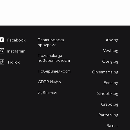
Партньорска
Abv.bg
Facebook
програма
Vesti.bg
Instagram
Политика за
поверителност
Gong.bg
TikTok
Поверителност
Оhnamama.bg
GDPR Инфо
Edna.bg
Известия
Sinoptik.bg
Grabo.bg
Pariteni.bg
За нас