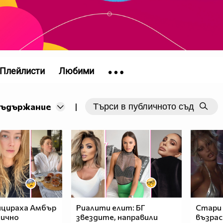
Плейлисти
Любими
съдържание
|
цираха Амбър
Риалити елит: БГ
Стари 
хично
звездите, направили
възра