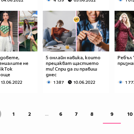
ндовете,
5 онлайн навика, които
Ребъл 
ениалите не
прецакват щастието
призна
ikTok
ти! Спри да ги правиш
 още
днес
13.06.2022
1 387
10.06.2022
1 77
1
2
...
6
7
8
9
10