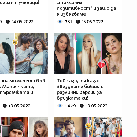
играят ученици!
„токсична
позитивност“ и защо да
я избягваме
9
14.05.2022
731
15.05.2022
типа момичета във
Той каза, тя каза:
: Маниячката,
Звездните бивши с
търсачката и
различни версии за
връзката си!
19.05.2022
1 479
19.05.2022