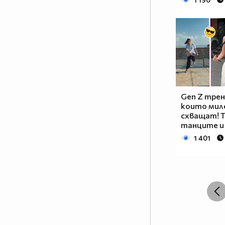
Gen Z тре
които мил
схващат! T
танците и
1 401