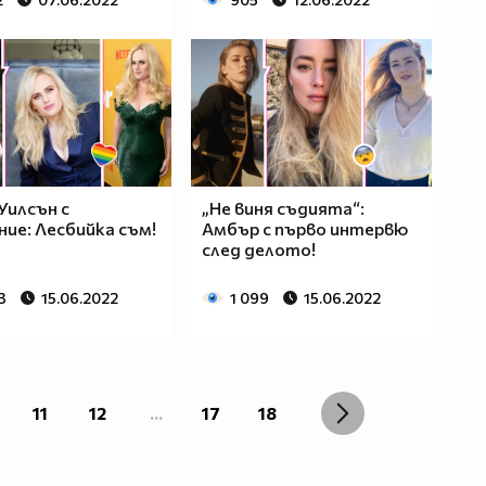
Уилсън с
„Не виня съдията“:
ние: Лесбийка съм!
Амбър с първо интервю
след делото!
3
15.06.2022
1 099
15.06.2022
11
12
...
17
18