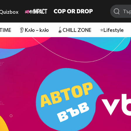
Quizbox
 TIME
👂 Клю – клю
🪀CHILL ZONE
⭐Lifestyle