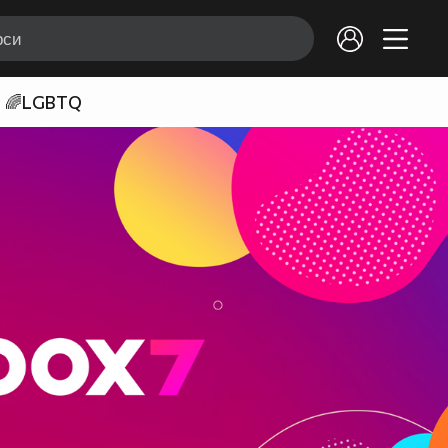
🌈LGBTQ