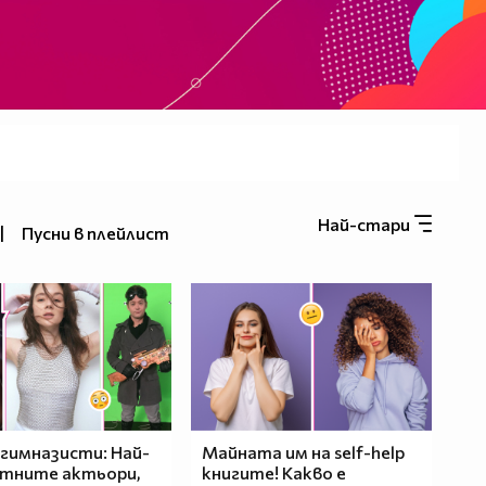
Най-стари
|
Пусни в плейлист
гимназисти: Най-
Майната им на self-help
стните актьори,
книгите! Какво е