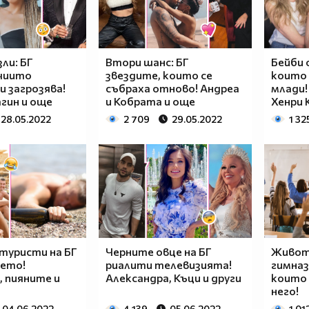
зли: БГ
Втори шанс: БГ
Бейби 
 чиито
звездите, които се
които 
и загрозява!
събраха отново! Андреа
млади!
агин и още
и Кобрата и още
Хенри 
28.05.2022
2 709
29.05.2022
1 32
туристи на БГ
Черните овце на БГ
Живот
ето!
риалити телевизията!
гимназ
 пияните и
Александра, Къци и други
които 
него!
04.06.2022
4 139
05.06.2022
1 01