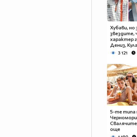
Хубави, но 
звездите,
характер г
Дениз, Кул
3 121
5-те типа 
Черномори
Свалячите,
още
1 190