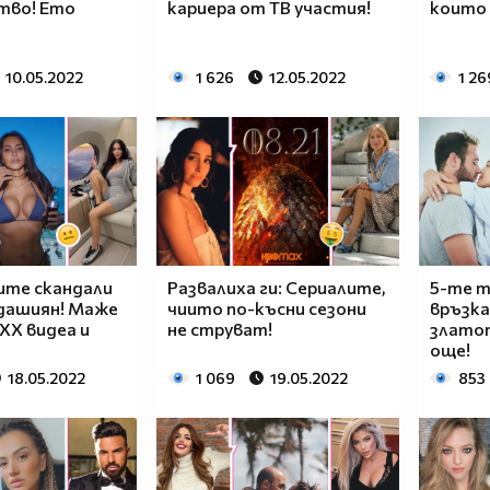
тво! Ето
кариера от ТВ участия!
които 
10.05.2022
1 626
12.05.2022
1 26
ите скандали
Развалиха ги: Сериалите,
5-те 
рдашиян! Маже
чиито по-късни сезони
връзка
ХХХ видеа и
не струват!
злато
още!
18.05.2022
1 069
19.05.2022
853