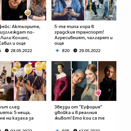
фейс: Актьорите,
5-те типа хора в
изглеждат по-
градския транспорт!
 Лили Колинс,
Агресивният, чалгарят и
Кавил и още
още
5
28.05.2022
820
29.05.2022
ът след
Звезди от “Еуфория”
ията: 5 неща,
двойка и в реалния
не ни казаха за
живот! Ето кои са те
2
07.06.2022
905
12.06.2022