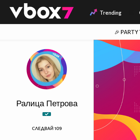
Member of
👾
Trending
🎉 PARTY
Ралица Петровa
СЛЕДВАЙ
109