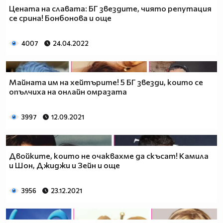
Цената на славата: БГ звездите, чиято репутация
се срина! Бонбонова и още
4007
24.04.2022
Майната им на хейтърите! 5 БГ звезди, които се
опълчиха на онлайн омразата
3997
12.09.2021
Двойките, които не очаквахме да скъсат! Камила
и Шон, Джиджи и Зейн и още
3956
23.12.2021