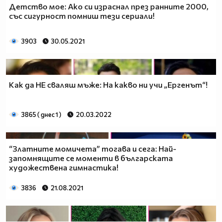
Детство мое: Ако си израснал през ранните 2000,
със сигурност помниш тези сериали!
3903
30.05.2021
Как да НЕ сваляш мъже: На какво ни учи „Ергенът“!
3865 ( днес 1 )
20.03.2022
“Златните момичета” тогава и сега: Най-
запомнящите се моменти в българската
художествена гимнастика!
3836
21.08.2021