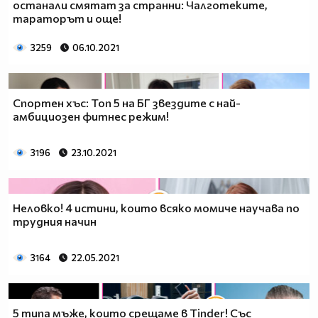
останали смятат за странни: Чалготеките,
тараторът и още!
3259
06.10.2021
Спортен хъс: Топ 5 на БГ звездите с най-
амбициозен фитнес режим!
3196
23.10.2021
Неловко! 4 истини, които всяко момиче научава по
трудния начин
3164
22.05.2021
5 типа мъже, които срещаме в Tinder! Със