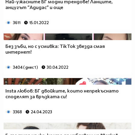
Най-ужасните БГ модни трендове! Ланците,
анцугът “Адидас” и още
3611
15.01.2022
Без зъби, но с усмивка: TikTok звезда смая
интернет!
3404 ( днес 1 )
30.04.2022
Insta любов: БГ двойките, които непрекъснато
споделят за връзката си!
3368
24.04.2023