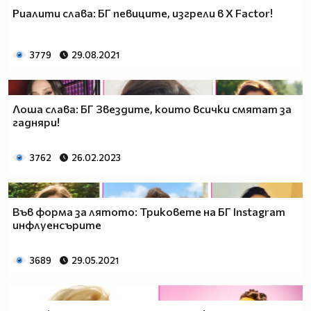
Риалити слава: БГ певиците, изгрели в X Factor!
3779
29.08.2021
Лоша слава: БГ Звездите, които всички смятат за
гадняри!
3762
26.02.2023
Във форма за лятото: Триковете на БГ Instagram
инфлуенсърите
3689
29.05.2021