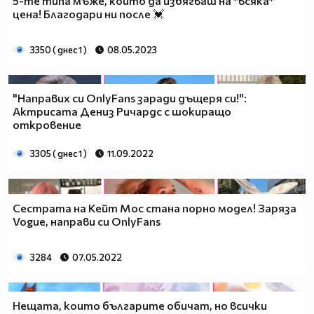
5-те типа мъже, които да избягваш на *всяка*
цена! Благодари ни после 💓
3350 ( днес 1 )
08.05.2023
"Направих си OnlyFans заради дъщеря си!":
Актрисата Дениз Ричардс с шокиращо
откровение
3305 ( днес 1 )
11.09.2022
Сестрата на Кейт Мос стана порно модел! Заряза
Vogue, направи си OnlyFans
3284
07.05.2022
Нещата, които българите обичат, но всички