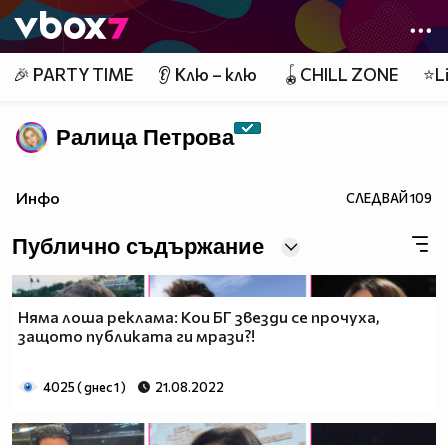
Member of
👾
🎉 PARTY TIME
👂 Клю – клю
🪀CHILL ZONE
⭐Li
Ралица Петровa
Инфо
СЛЕДВАЙ
109
Публично съдържание
Няма лоша реклама: Кои БГ звезди се прочуха,
защото публиката ги мрази?!
4025 ( днес 1 )
21.08.2022