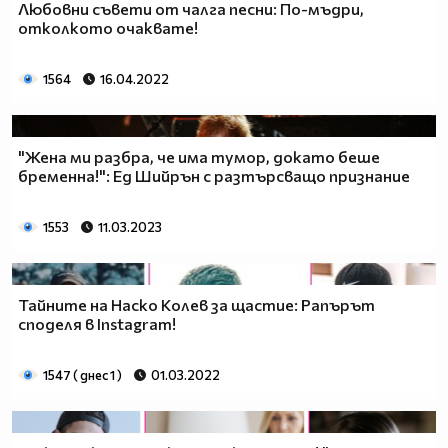
Любовни съвети от чалга песни: По-мъдри,
отколкото очаквате!
1564
16.04.2022
"Жена ми разбра, че има тумор, докато беше
бременна!": Ед Шийрън с разтърсващо признание
1553
11.03.2023
Тайните на Наско Колев за щастие: Рапърът
споделя в Instagram!
1547 ( днес 1 )
01.03.2022