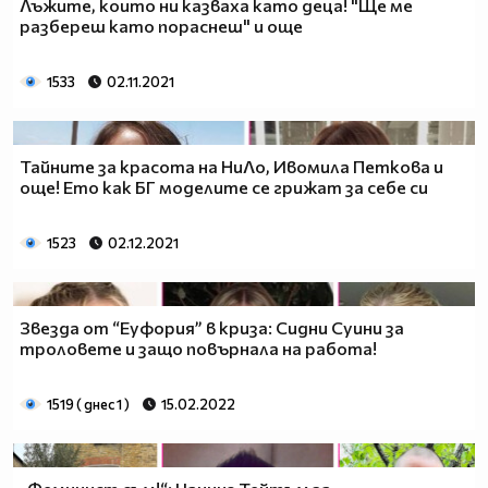
Лъжите, които ни казваха като деца! "Ще ме
разбереш като пораснеш" и още
1533
02.11.2021
Тайните за красота на НиЛо, Ивомила Петкова и
още! Ето как БГ моделите се грижат за себе си
1523
02.12.2021
Звезда от “Еуфория” в криза: Сидни Суини за
троловете и защо повърнала на работа!
1519 ( днес 1 )
15.02.2022