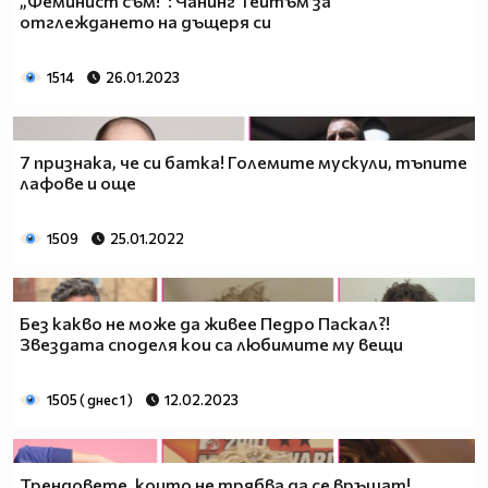
„Феминист съм!“: Чанинг Тейтъм за
отглеждането на дъщеря си
1514
26.01.2023
7 признака, че си батка! Големите мускули, тъпите
лафове и още
1509
25.01.2022
Без какво не може да живее Педро Паскал?!
Звездата споделя кои са любимите му вещи
1505 ( днес 1 )
12.02.2023
Трендовете, които не трябва да се връщат!