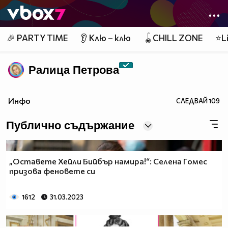
Member of
👾
🎉 PARTY TIME
👂 Клю – клю
🪀CHILL ZONE
⭐Li
Ралица Петровa
Инфо
СЛЕДВАЙ
109
Публично съдържание
„Оставете Хейли Бийбър намира!“: Селена Гомес
призова феновете си
1612
31.03.2023