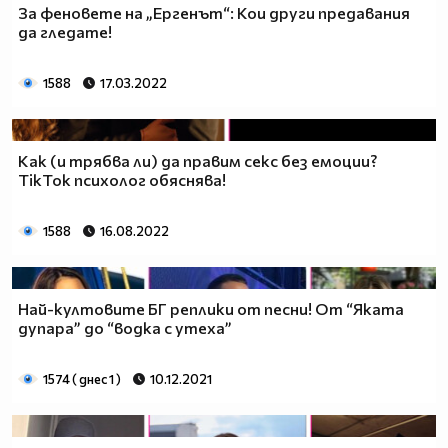
За феновете на „Ергенът“: Кои други предавания
да гледате!
1588
17.03.2022
Как (и трябва ли) да правим секс без емоции?
TikTok психолог обяснява!
1588
16.08.2022
Най-култовите БГ реплики от песни! От “Яката
дупара” до “водка с утеха”
1574 ( днес 1 )
10.12.2021