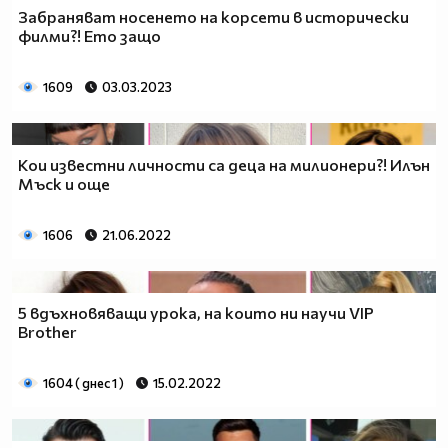
Забраняват носенето на корсети в исторически
филми?! Ето защо
1609
03.03.2023
Кои известни личности са деца на милионери?! Илън
Мъск и още
1606
21.06.2022
5 вдъхновяващи урока, на които ни научи VIP
Brother
1604 ( днес 1 )
15.02.2022