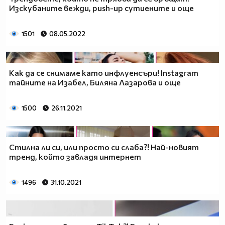
Изскубаните вежди, push-up сутиените и още
1501
08.05.2022
Как да се снимаме като инфлуенсъри! Instagram
тайните на Изабел, Биляна Лазарова и още
1500
26.11.2021
Стилна ли си, или просто си слаба?! Най-новият
тренд, който завладя интернет
1496
31.10.2021