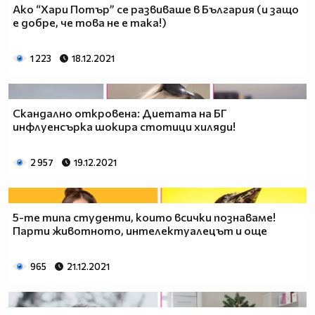
Ако “Хари Потър” се развиваше в България (и защо
е добре, че това не е така!)
1 223
18.12.2021
Скандално откровена: Диетата на БГ
инфлуенсърка шокира стотици хиляди!
2 957
19.12.2021
5-те типа студенти, които всички познаваме!
Парти животното, интелектуалецът и още
965
21.12.2021