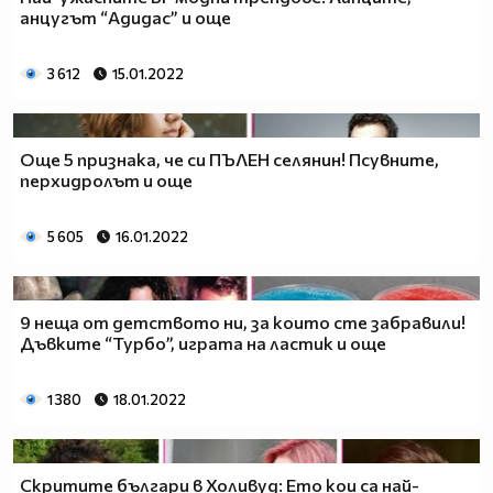
анцугът “Адидас” и още
3 612
15.01.2022
Още 5 признака, че си ПЪЛЕН селянин! Псувните,
перхидролът и още
5 605
16.01.2022
9 неща от детството ни, за които сте забравили!
Дъвките “Турбо”, играта на ластик и още
1 380
18.01.2022
Скритите българи в Холивуд: Ето кои са най-