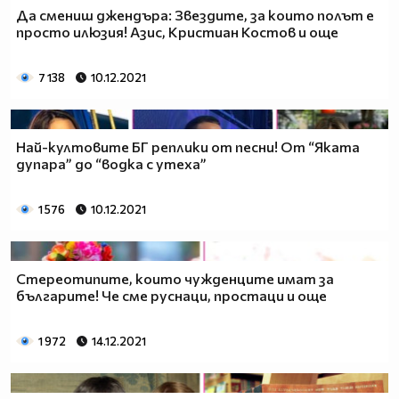
Да смениш джендъра: Звездите, за които полът е
просто илюзия! Азис, Кристиан Костов и още
7 138
10.12.2021
Най-култовите БГ реплики от песни! От “Яката
дупара” до “водка с утеха”
1 576
10.12.2021
Стереотипите, които чужденците имат за
българите! Че сме руснаци, простаци и още
1 972
14.12.2021