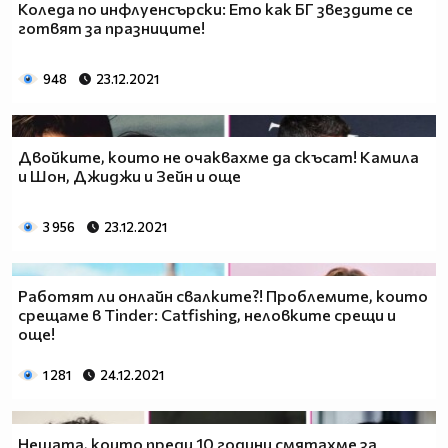
Коледа по инфлуенсърски: Ето как БГ звездите се
готвят за празниците!
948
23.12.2021
Двойките, които не очаквахме да скъсат! Камила
и Шон, Джиджи и Зейн и още
3 956
23.12.2021
Работят ли онлайн свалките?! Проблемите, които
срещаме в Tinder: Catfishing, неловките срещи и
още!
1 281
24.12.2021
Нещата, които преди 10 години смятахме за