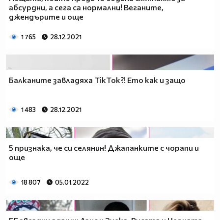
абсурдни, а сега са нормални! Веганите,
джендърите и още
1 765
28.12.2021
Балканите завладяха TikTok?! Ето как и защо
1 483
28.12.2021
5 признака, че си селянин! Джапанките с чорапи и
още
18 807
05.01.2022