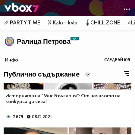
Member of
👾
🎉 PARTY TIME
👂 Клю – клю
🪀CHILL ZONE
⭐Li
Ралица Петровa
Инфо
СЛЕДВАЙ
109
Публично съдържание
Историята на “Мис България”: От началото на
конкурса до сега!
2 679
08.12.2021