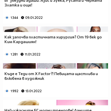
БГ звездни адаши: Азис и Зуека, Русата и Черната
Златка и още!
1 344
09.01.2022
Как започва пластичната хирургия? От 19 век до
Ким Кардашиян!
1 281
11.01.2022
Къде е Теди от X Factor?! Певицата щастлива и
влюбена в художник
1 992
13.01.2022
Най-ужасните БГ модни трендове! Ланците,