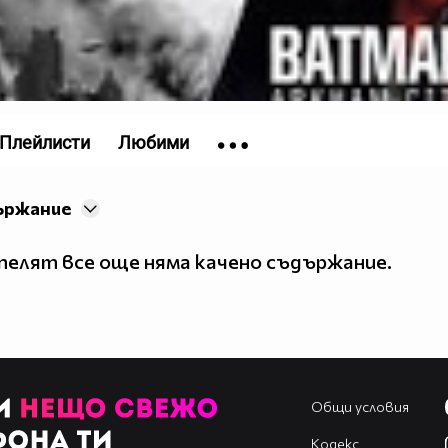
Плейлисти
Любими
ържание
елят все още няма качено съдържание.
Общи условия
Кодекс