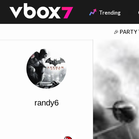
Member of
👾
Trending
🎉 PARTY
randy6