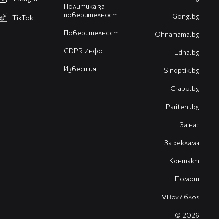
Политика за
поверителност
Gong.bg
TikTok
Поверителност
Оhnamama.bg
GDPR Инфо
Edna.bg
Известия
Sinoptik.bg
Grabo.bg
Pariteni.bg
За нас
За реклама
Контакт
Помощ
VBox7 блог
© 2026