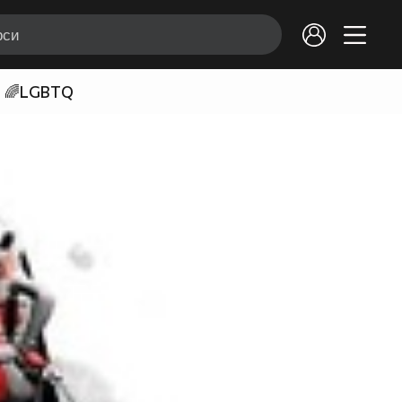
🌈LGBTQ