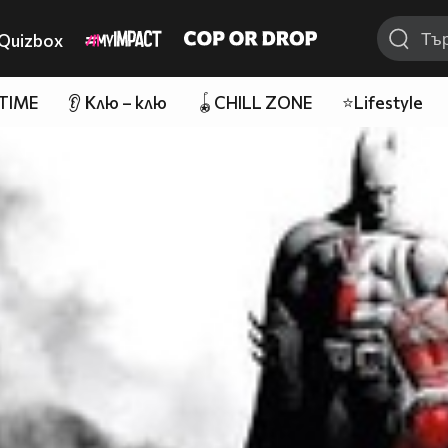
Quizbox
 TIME
👂 Клю – клю
🪀CHILL ZONE
⭐Lifestyle