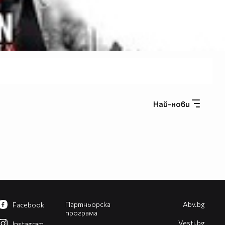
Най-нови
Партньорска
Abv.bg
Facebook
програма
Vesti.bg
Instagram