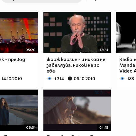
05:20
12:24
ек - превод
жорж карлин - и никой не
Radioh
забелязва, никой не го
Manda v
ебе
Video A
14.10.2010
1 314
06.10.2010
183
06:31
04:15