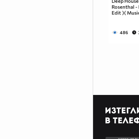
Deep House
Rosenthal - 
Edit )( Musi
486