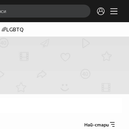
🌈LGBTQ
Най-стари