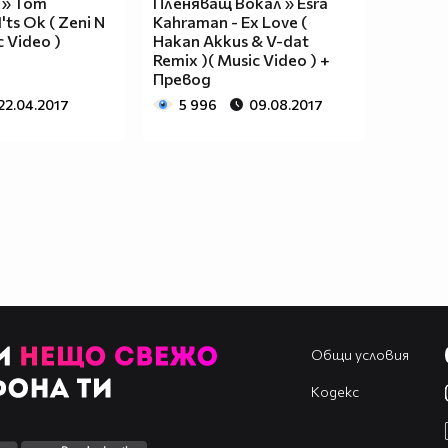
 » Tom
Пленяващ Вокал » Esra
I'ts Ok ( Zeni N
Kahraman - Ex Love (
c Video )
Hakan Akkus & V-dat
Remix )( Music Video ) +
Превод
22.04.2017
5 996
09.08.2017
Общи условия
Кодекс