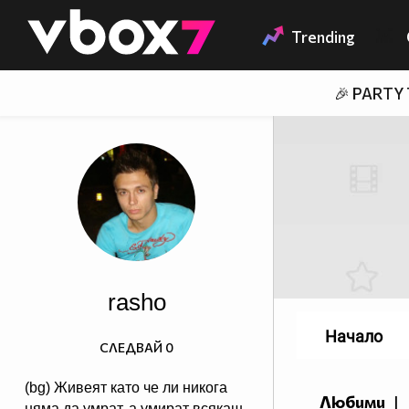
Member of
👾
Trending
🎉 PARTY
rasho
Начало
СЛЕДВАЙ
0
(bg) Живеят като че ли никога
Любими
|
няма да умрат, а умират всякаш