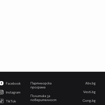
Партньорска
Abv.bg
Facebook
програма
Vesti.bg
Instagram
Политика за
поверителност
Gong.bg
TikTok