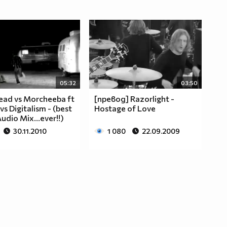
05:32
03:50
ead vs Morcheeba ft
[превод] Razorlight -
s Digitalism - (best
Hostage of Love
udio Mix...ever!!)
30.11.2010
1 080
22.09.2009