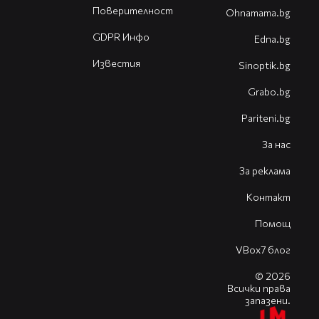
Поверителност
Оhnamama.bg
GDPR Инфо
Edna.bg
Известия
Sinoptik.bg
Grabo.bg
Pariteni.bg
За нас
За реклама
Контакт
Помощ
VBox7 блог
© 2026
Всички права
запазени.