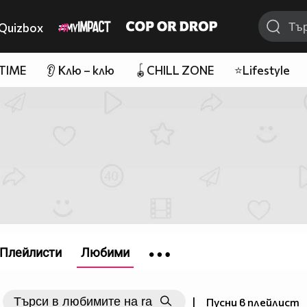
Quizbox
 TIME
👂 Клю – клю
🪀CHILL ZONE
⭐Lifestyle
Плейлисти
Любими
|
Пусни в плейлист