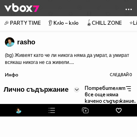
Member of
👾
🎉 PARTY TIME
👂 Клю – клю
🪀CHILL ZONE
⭐Li
rasho
(bg) Живеят като че ли никога няма да умрат, а умират
всякаш никога не са живели....
Инфо
СЛЕДВАЙ
0
Потребителят
Лично съдържание
все още няма
качено съдържание.