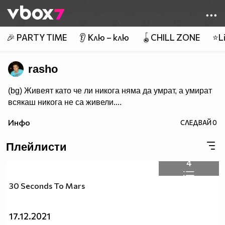
Member of
👾
🎉 PARTY TIME
👂 Клю – клю
🪀CHILL ZONE
⭐Li
rasho
(bg) Живеят като че ли никога няма да умрат, а умират
всякаш никога не са живели....
Инфо
СЛЕДВАЙ
0
Плейлисти
4
30 Seconds To Mars
17.12.2021