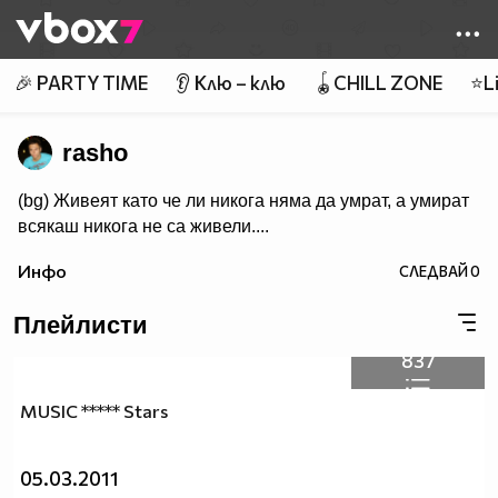
Member of
👾
🎉 PARTY TIME
👂 Клю – клю
🪀CHILL ZONE
⭐Li
rasho
(bg) Живеят като че ли никога няма да умрат, а умират
всякаш никога не са живели....
Инфо
СЛЕДВАЙ
0
Плейлисти
837
MUSIC ***** Stars
05.03.2011