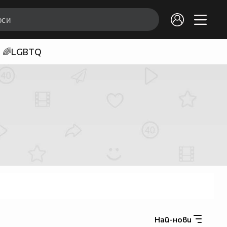
🌈LGBTQ
Най-нови