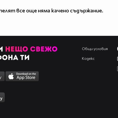
елят все още няма качено съдържание.
Общи условия
Кодекс