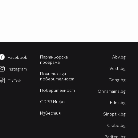
Партньорска
Abv.bg
Facebook
програма
Vesti.bg
Instagram
Политика за
поверителност
Gong.bg
TikTok
Поверителност
Оhnamama.bg
GDPR Инфо
Edna.bg
Известия
Sinoptik.bg
Grabo.bg
Pariteni.bg