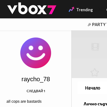
Member of
👾
Trending
🎉 PARTY
raycho_78
Начало
СЛЕДВАЙ
1
all cops are bastards
Лично съд