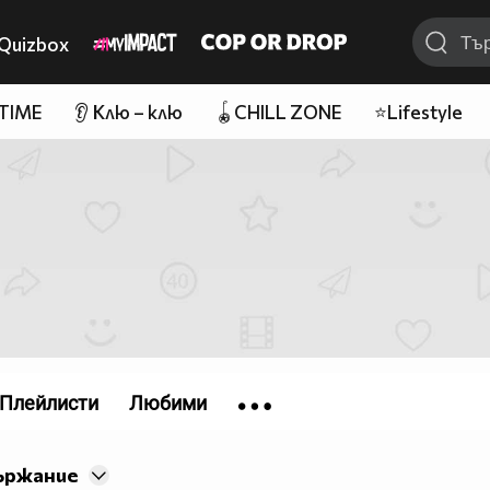
Quizbox
 TIME
👂 Клю – клю
🪀CHILL ZONE
⭐Lifestyle
Плейлисти
Любими
ържание