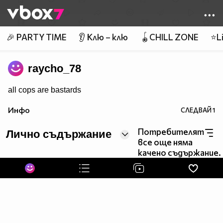
Member of
👾
🎉 PARTY TIME
👂 Клю – клю
🪀CHILL ZONE
⭐Li
raycho_78
all cops are bastards
Инфо
СЛЕДВАЙ
1
Потребителят
Лично съдържание
все още няма
качено съдържание.