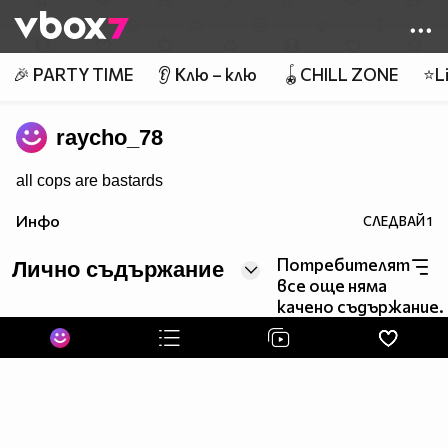
Member of
👾
🎉 PARTY TIME
👂 Клю – клю
🪀CHILL ZONE
⭐Li
raycho_78
all cops are bastards
Инфо
СЛЕДВАЙ
1
Потребителят
Лично съдържание
все още няма
качено съдържание.