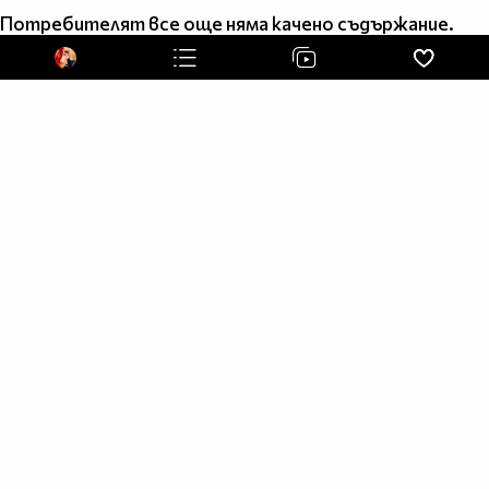
приятел винаги по различен начин.
Потребителят все още няма качено съдържание.
7.Да даваш UN POCO DE TU AMOR (малко от любовта
ти) на всички.
8.Да знаеш,че не всичко е SOLO PARA TI (само за теб).
9.Да усетиш,че когато всичко е свършило AUN HAY
ALGO (все още има нeщо).