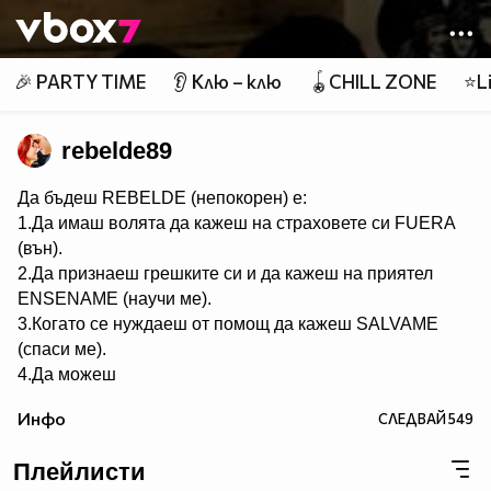
Member of
👾
🎉 PARTY TIME
👂 Клю – клю
🪀CHILL ZONE
⭐Li
rebelde89
Да бъдеш REBELDE (непокорен) е:
1.Да имаш волята да кажеш на страховете си FUERA
(вън).
2.Да признаеш грешките си и да кажеш на приятел
ЕNSENAME (научи ме).
3.Когато се нуждаеш от помощ да кажеш SALVAME
(спаси ме).
4.Да можеш
да кежеш във всяка ситуация Me voy (тръгвам си).
Инфо
СЛЕДВАЙ
549
5.Да не преставаш да казваш ASY SOY YO (това съм
аз).
Плейлисти
6.Да пожелаеш FELIZ CUMPEANOS (ЧРД) на твой