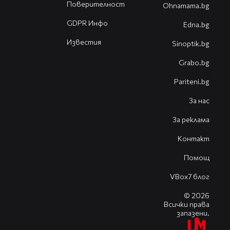
Поверителност
Оhnamama.bg
GDPR Инфо
Edna.bg
Известия
Sinoptik.bg
Grabo.bg
Pariteni.bg
За нас
За реклама
Контакт
Помощ
VBox7 блог
© 2026
Всички права
запазени.