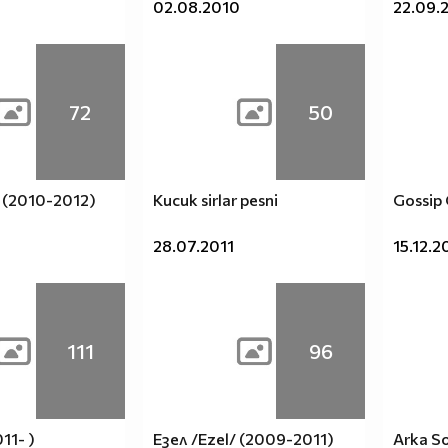
02.08.2010
22.09.
72
50
r (2010-2012)
Kucuk sirlar pesni
Gossip 
28.07.2011
15.12.2
111
96
011- )
Езел /Ezel/ (2009-2011)
Arka S