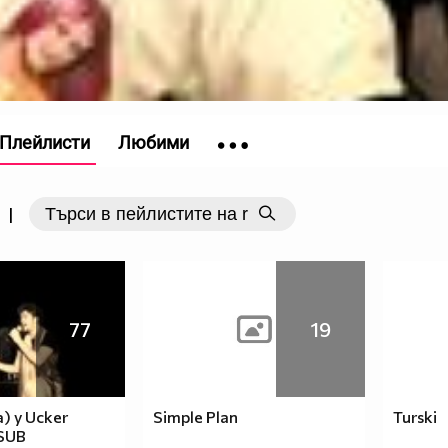
Плейлисти
Любими
|
77
19
a) y Ucker
Simple Plan
Turski
 SUB