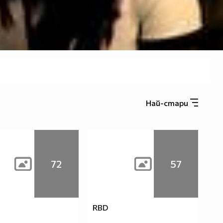
Най-стари
72
57
RBD