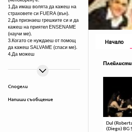
1.Да имаш волята да кажеш на
страховете си FUERA (вън).
2.Да признаеш грешките си и да
кажеш на приятел ЕNSENAME
(научи ме).
3.Когато се нуждаеш от помощ
Начало
да кажеш SALVAME (спаси ме).
4.Да можеш
да кежеш във всяка ситуация
Плейлисти
Me voy (тръгвам си).
5.Да не преставаш да казваш
ASY SOY YO (това съм аз).
Сподели
6.Да пожелаеш FELIZ
CUMPEANOS (ЧРД) на твой
Напиши съобщение
приятел винаги по различен
начин.
7.Да даваш UN POCO DE TU
AMOR (малко от любовта ти) на
Dul (Robert
(Diego) BG
всички.