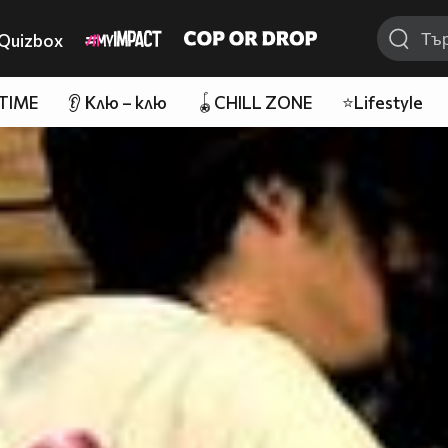
Quizbox
 TIME
👂 Клю – клю
🪀CHILL ZONE
⭐Lifestyle