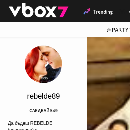
Member of
👾
Trending
🎉 PARTY
rebelde89
СЛЕДВАЙ
549
Да бъдеш REBELDE
(непокорен) е: