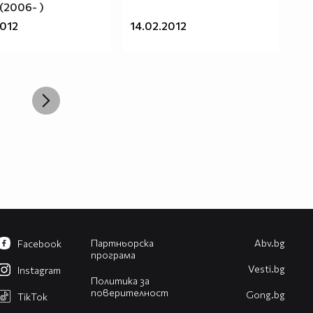
 (2006- )
2012
14.02.2012
Партньорска
Abv.bg
Facebook
програма
Vesti.bg
Instagram
Политика за
поверителност
Gong.bg
TikTok