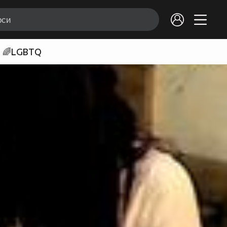
🌈LGBTQ