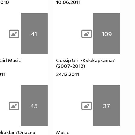
2010
10.06.2011
41
109
Girl Music
Gossip Girl /Клюкарката/
(2007-2012)
011
24.12.2011
45
37
okaklar /Опасни
Music