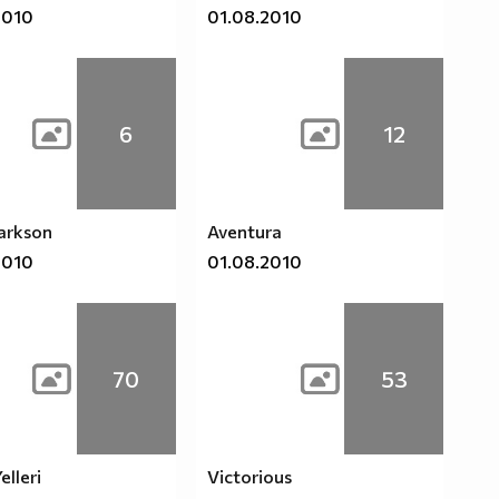
2010
01.08.2010
6
12
larkson
Aventura
2010
01.08.2010
70
53
elleri
Victorious