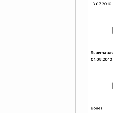
8.Да знаеш,че не всичко е SOLO
13.07.2010
PARA TI (само за теб).
9.Да усетиш,че когато всичко е
свършило AUN HAY ALGO (все
още има нeщо).
Supernatura
01.08.2010
Bones