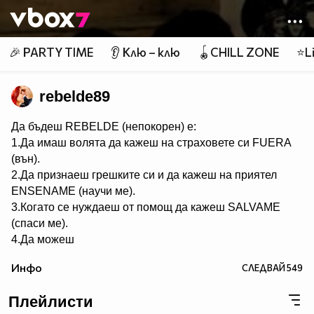
Member of
👾
🎉 PARTY TIME
👂 Клю – клю
🪀CHILL ZONE
⭐Li
rebelde89
Да бъдеш REBELDE (непокорен) е:
1.Да имаш волята да кажеш на страховете си FUERA
(вън).
2.Да признаеш грешките си и да кажеш на приятел
ЕNSENAME (научи ме).
3.Когато се нуждаеш от помощ да кажеш SALVAME
(спаси ме).
4.Да можеш
да кежеш във всяка ситуация Me voy (тръгвам си).
Инфо
СЛЕДВАЙ
549
5.Да не преставаш да казваш ASY SOY YO (това съм
аз).
Плейлисти
6.Да пожелаеш FELIZ CUMPEANOS (ЧРД) на твой